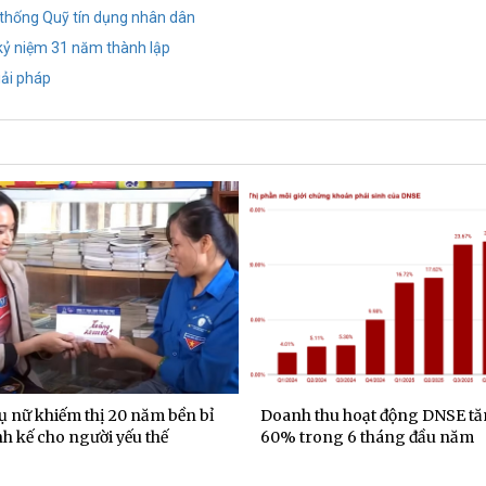
 thống Quỹ tín dụng nhân dân
 kỷ niệm 31 năm thành lập
iải pháp
hu hoạt động DNSE tăng gần
Đa dạng hóa nguồn thu, LPB
ng 6 tháng đầu năm
gần 6.000 tỉ đồng lợi nhuận 
đầu năm 2026