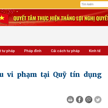
t tư pháp
Pháp đình
Cải cách tư pháp
Kinh tế
u vi phạm tại Quỹ tín dụng