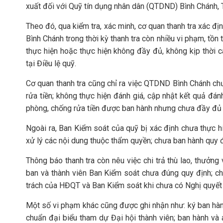
xuất đối với Quỹ tín dụng nhân dân (QTDND) Bình Chánh, 
Theo đó, qua kiểm tra, xác minh, cơ quan thanh tra xác đị
Bình Chánh trong thời kỳ thanh tra còn nhiều vi phạm, tồn 
thực hiện hoặc thực hiện không đầy đủ, không kịp thời c
tại Điều lệ quỹ.
Cơ quan thanh tra cũng chỉ ra việc QTDND Bình Chánh ch
rửa tiền; không thực hiện đánh giá, cập nhật kết quả đánh
phòng, chống rửa tiền được ban hành nhưng chưa đầy đủ n
Ngoài ra, Ban Kiểm soát của quỹ bị xác định chưa thực hi
xử lý các nội dung thuộc thẩm quyền; chưa ban hành quy đ
Thông báo thanh tra còn nêu việc chi trả thù lao, thưởng 
ban và thành viên Ban Kiểm soát chưa đúng quy định; ch
trách của HĐQT và Ban Kiểm soát khi chưa có Nghị quyết c
Một số vi phạm khác cũng được ghi nhận như: ký ban hà
chuẩn đại biểu tham dự Đại hội thành viên; ban hành và 