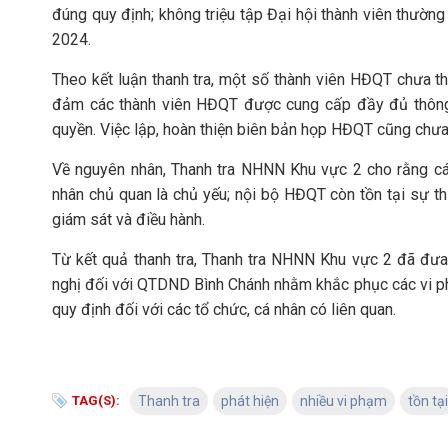
đúng quy định; không triệu tập Đại hội thành viên thường 
2024.
Theo kết luận thanh tra, một số thành viên HĐQT chưa 
đảm các thành viên HĐQT được cung cấp đầy đủ thông t
quyền. Việc lập, hoàn thiện biên bản họp HĐQT cũng chưa 
Về nguyên nhân, Thanh tra NHNN Khu vực 2 cho rằng cá
nhân chủ quan là chủ yếu; nội bộ HĐQT còn tồn tại sự thi
giám sát và điều hành.
Từ kết quả thanh tra, Thanh tra NHNN Khu vực 2 đã đưa
nghị đối với QTDND Bình Chánh nhằm khắc phục các vi phạ
quy định đối với các tổ chức, cá nhân có liên quan.
TAG(S):
Thanh tra
phát hiện
nhiều vi phạm
tồn tại