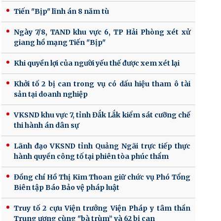
Tiến "Bịp" lĩnh án 8 năm tù
Ngày 7/8, TAND khu vực 6, TP Hải Phòng xét xử
giang hồ mạng Tiến "Bịp"
Khi quyền lợi của người yếu thế được xem xét lại
Khởi tố 2 bị can trong vụ có dấu hiệu tham ô tài
sản tại doanh nghiệp
VKSND khu vực 7, tỉnh Đắk Lắk kiểm sát cưỡng chế
thi hành án dân sự
Lãnh đạo VKSND tỉnh Quảng Ngãi trực tiếp thực
hành quyền công tố tại phiên tòa phúc thẩm
Đồng chí Hồ Thị Kim Thoan giữ chức vụ Phó Tổng
Biên tập Báo Bảo vệ pháp luật
Truy tố 2 cựu Viện trưởng Viện Pháp y tâm thần
Trung ương cùng "bà trùm” và 62 bị can