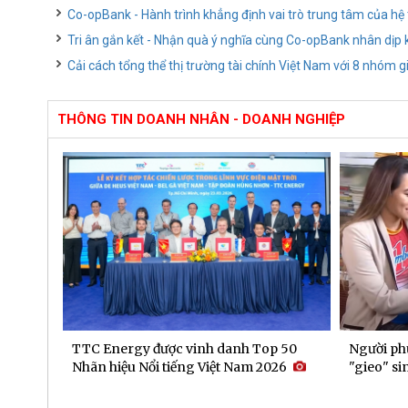
Co-opBank - Hành trình khẳng định vai trò trung tâm của hệ
Tri ân gắn kết - Nhận quà ý nghĩa cùng Co-opBank nhân dịp
Cải cách tổng thể thị trường tài chính Việt Nam với 8 nhóm g
THÔNG TIN DOANH NHÂN - DOANH NGHIỆP
p 50
Người phụ nữ khiếm thị 20 năm bền bỉ
Doanh t
026
"gieo" sinh kế cho người yếu thế
60% tro