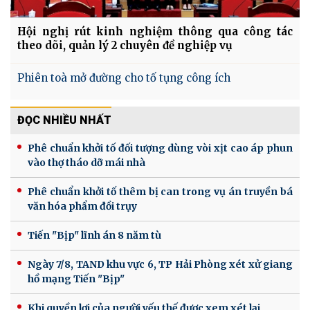
Hội nghị rút kinh nghiệm thông qua công tác
theo dõi, quản lý 2 chuyên đề nghiệp vụ
Phiên toà mở đường cho tố tụng công ích
ĐỌC NHIỀU NHẤT
Phê chuẩn khởi tố đối tượng dùng vòi xịt cao áp phun
vào thợ tháo dỡ mái nhà
Phê chuẩn khởi tố thêm bị can trong vụ án truyền bá
văn hóa phẩm đồi trụy
Tiến "Bịp" lĩnh án 8 năm tù
Ngày 7/8, TAND khu vực 6, TP Hải Phòng xét xử giang
hồ mạng Tiến "Bịp"
Khi quyền lợi của người yếu thế được xem xét lại