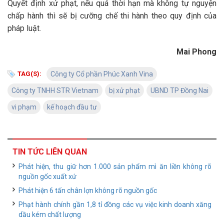
Quyết định xử phạt, nếu quá thời hạn mà không tự nguyện
chấp hành thì sẽ bị cưỡng chế thi hành theo quy định của
pháp luật.
Mai Phong
TAG(S):
Công ty Cổ phần Phúc Xanh Vina
Công ty TNHH STR Vietnam
bị xử phạt
UBND TP Đồng Nai
vi phạm
kế hoạch đầu tư
TIN TỨC LIÊN QUAN
Phát hiện, thu giữ hơn 1.000 sản phẩm mì ăn liền không rõ
nguồn gốc xuất xứ
Phát hiện 6 tấn chân lợn không rõ nguồn gốc
Phạt hành chính gần 1,8 tỉ đồng các vụ việc kinh doanh xăng
dầu kém chất lượng