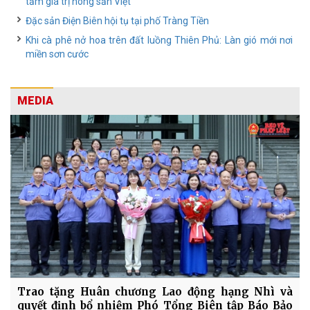
tầm giá trị nông sản Việt
Đặc sản Điện Biên hội tụ tại phố Tràng Tiền
Khi cà phê nở hoa trên đất luồng Thiên Phủ: Làn gió mới nơi
miền sơn cước
MEDIA
Trao tặng Huân chương Lao động hạng Nhì và
quyết định bổ nhiệm Phó Tổng Biên tập Báo Bảo