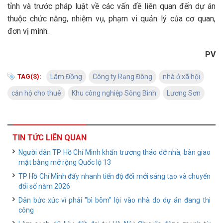
tỉnh và trước pháp luật về các vấn đề liên quan đến dự án
thuộc chức năng, nhiệm vụ, phạm vi quản lý của cơ quan,
đơn vị mình.
PV
TAG(S):
Lâm Đồng
Công ty Rạng Đông
nhà ở xã hội
căn hộ cho thuê
Khu công nghiệp Sông Bình
Lương Sơn
TIN TỨC LIÊN QUAN
Người dân TP Hồ Chí Minh khẩn trương tháo dỡ nhà, bàn giao
mặt bằng mở rộng Quốc lộ 13
TP Hồ Chí Minh đẩy nhanh tiến độ đổi mới sáng tạo và chuyển
đổi số năm 2026
Dân bức xúc vì phải "bì bõm" lội vào nhà do dự án đang thi
công