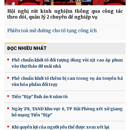
Hội nghị rút kinh nghiệm thông qua công tác
theo dõi, quản lý 2 chuyên đề nghiệp vụ
Phiên toà mở đường cho tố tụng công ích
ĐỌC NHIỀU NHẤT
Phê chuẩn khởi tố đối tượng dùng vòi xịt cao áp phun
vào thợ tháo dỡ mái nhà
Phê chuẩn khởi tố thêm bị can trong vụ án truyền bá
văn hóa phẩm đồi trụy
Tiến "Bịp" lĩnh án 8 năm tù
Ngày 7/8, TAND khu vực 6, TP Hải Phòng xét xử giang
hồ mạng Tiến "Bịp"
Khi quyền lợi của người yếu thế được xem xét lại