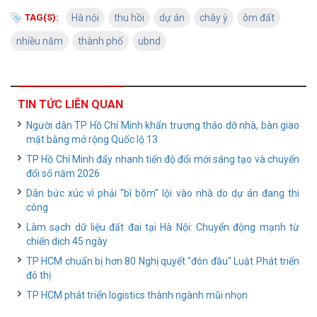
TAG(S):
Hà nội
thu hồi
dự án
chây ỳ
ôm đất
nhiều năm
thành phố
ubnd
TIN TỨC LIÊN QUAN
Người dân TP Hồ Chí Minh khẩn trương tháo dỡ nhà, bàn giao
mặt bằng mở rộng Quốc lộ 13
TP Hồ Chí Minh đẩy nhanh tiến độ đổi mới sáng tạo và chuyển
đổi số năm 2026
Dân bức xúc vì phải "bì bõm" lội vào nhà do dự án đang thi
công
Làm sạch dữ liệu đất đai tại Hà Nội: Chuyển động mạnh từ
chiến dịch 45 ngày
TP HCM chuẩn bị hơn 80 Nghị quyết "đón đầu" Luật Phát triển
đô thị
TP HCM phát triển logistics thành ngành mũi nhọn