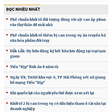
ĐỌC NHIỀU NHẤT
Phê chuẩn khởi tố đối tượng dùng vòi xịt cao áp phun
vào thợ tháo dỡ mái nhà
Phê chuẩn khởi tố thêm bị can trong vụ án truyền bá
văn hóa phẩm đồi trụy
Đắk Lắk: Hy hữu đăng ký kết hôn lưu động tại trại tạm
giam
Tiến "Bịp" lĩnh án 8 năm tù
Ngày 7/8, TAND khu vực 6, TP Hải Phòng xét xử giang
hồ mạng Tiến "Bịp"
Khi quyền lợi của người yếu thế được xem xét lại
Khởi tố 2 bị can trong vụ có dấu hiệu tham ô tài sản tại
doanh nghiệp