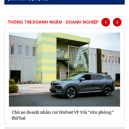
THÔNG TIN DOANH NHÂN - DOANH NGHIỆP
Chủ xe doanh nhân coi VinFast VF 9 là “văn phòng”
T
thứ hai
t