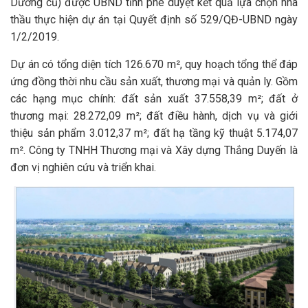
Dương cũ) được UBND tỉnh phê duyệt kết quả lựa chọn nhà
thầu thực hiện dự án tại Quyết định số 529/QĐ-UBND ngày
1/2/2019.
Dự án có tổng diện tích 126.670 m², quy hoạch tổng thể đáp
ứng đồng thời nhu cầu sản xuất, thương mại và quản ly. Gồm
các hạng mục chính: đất sản xuất 37.558,39 m²; đất ở
thương mại: 28.272,09 m²; đất điều hành, dịch vụ và giới
thiệu sản phẩm 3.012,37 m²; đất hạ tầng kỹ thuật 5.174,07
m². Công ty TNHH Thương mại và Xây dựng Thắng Duyến là
đơn vị nghiên cứu và triển khai.