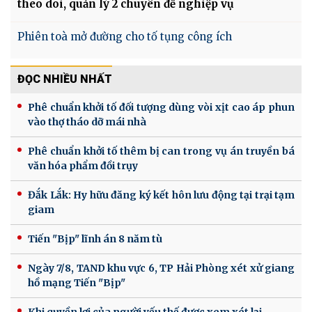
theo dõi, quản lý 2 chuyên đề nghiệp vụ
Phiên toà mở đường cho tố tụng công ích
ĐỌC NHIỀU NHẤT
Phê chuẩn khởi tố đối tượng dùng vòi xịt cao áp phun
vào thợ tháo dỡ mái nhà
Phê chuẩn khởi tố thêm bị can trong vụ án truyền bá
văn hóa phẩm đồi trụy
Đắk Lắk: Hy hữu đăng ký kết hôn lưu động tại trại tạm
giam
Tiến "Bịp" lĩnh án 8 năm tù
Ngày 7/8, TAND khu vực 6, TP Hải Phòng xét xử giang
hồ mạng Tiến "Bịp"