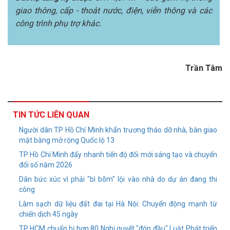
giao thông, cấp - thoát nước, điện, viễn thông và các
công trình phụ trợ khác.
Trần Tâm
TIN TỨC LIÊN QUAN
Người dân TP Hồ Chí Minh khẩn trương tháo dỡ nhà, bàn giao
mặt bằng mở rộng Quốc lộ 13
TP Hồ Chí Minh đẩy nhanh tiến độ đổi mới sáng tạo và chuyển
đổi số năm 2026
Dân bức xúc vì phải "bì bõm" lội vào nhà do dự án đang thi
công
Làm sạch dữ liệu đất đai tại Hà Nội: Chuyển động mạnh từ
chiến dịch 45 ngày
TP HCM chuẩn bị hơn 80 Nghị quyết "đón đầu" Luật Phát triển