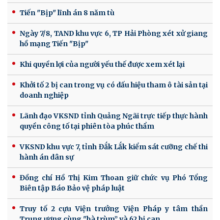
Tiến "Bịp" lĩnh án 8 năm tù
Ngày 7/8, TAND khu vực 6, TP Hải Phòng xét xử giang
hồ mạng Tiến "Bịp"
Khi quyền lợi của người yếu thế được xem xét lại
Khởi tố 2 bị can trong vụ có dấu hiệu tham ô tài sản tại
doanh nghiệp
Lãnh đạo VKSND tỉnh Quảng Ngãi trực tiếp thực hành
quyền công tố tại phiên tòa phúc thẩm
VKSND khu vực 7, tỉnh Đắk Lắk kiểm sát cưỡng chế thi
hành án dân sự
Đồng chí Hồ Thị Kim Thoan giữ chức vụ Phó Tổng
Biên tập Báo Bảo vệ pháp luật
Truy tố 2 cựu Viện trưởng Viện Pháp y tâm thần
Trung ương cùng "bà trùm” và 62 bị can