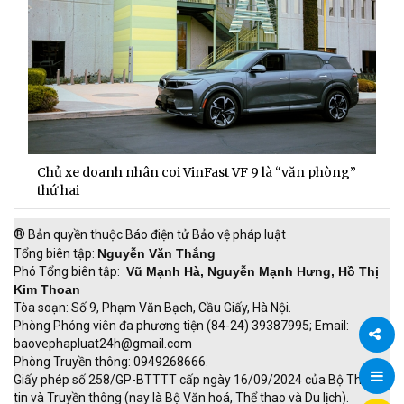
Chủ xe doanh nhân coi VinFast VF 9 là “văn phòng”
T
thứ hai
t
®
Bản quyền thuộc Báo điện tử Bảo vệ pháp luật
Tổng biên tập:
Nguyễn Văn Thắng
Phó Tổng biên tập:
Vũ Mạnh Hà, Nguyễn Mạnh Hưng, Hồ Thị
Kim Thoan
Tòa soạn: Số 9, Phạm Văn Bạch, Cầu Giấy, Hà Nội.
Phòng Phóng viên đa phương tiện (84-24) 39387995; Email:
baovephapluat24h@gmail.com
Phòng Truyền thông: 0949268666.
Chia
Giấy phép số 258/GP-BTTTT cấp ngày 16/09/2024 của Bộ Thông
tin và Truyền thông (nay là Bộ Văn hoá, Thể thao và Du lịch).