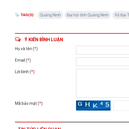
TAG(S):
Quảng Ninh
Đại hội tỉnh Quảng Ninh
Vũ Đại 
Ý KIẾN BÌNH LUẬN
Họ và tên (
*
)
Email (
*
)
Lời bình (
*
)
Mã bảo mật (
*
)