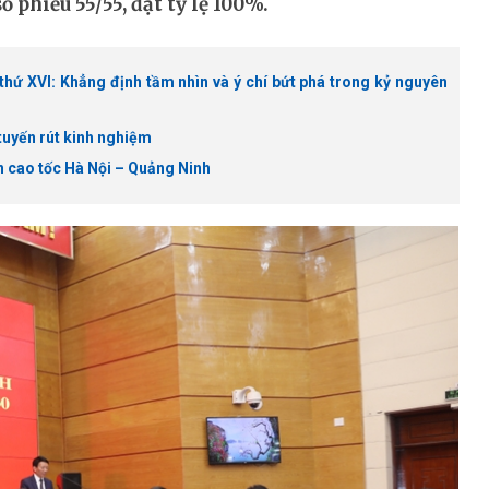
 phiếu 55/55, đạt tỷ lệ 100%.
thứ XVI: Khẳng định tầm nhìn và ý chí bứt phá trong kỷ nguyên
tuyến rút kinh nghiệm
ên cao tốc Hà Nội – Quảng Ninh