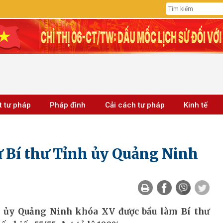
t tư pháp
Pháp đình
Cải cách tư pháp
Kinh tế
ử Bí thư Tỉnh ủy Quảng Ninh
h ủy Quảng Ninh khóa XV được bầu làm Bí thư