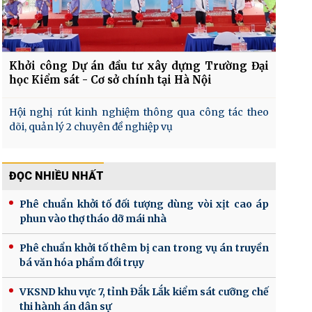
Khởi công Dự án đầu tư xây dựng Trường Đại
học Kiểm sát - Cơ sở chính tại Hà Nội
Hội nghị rút kinh nghiệm thông qua công tác theo
dõi, quản lý 2 chuyên đề nghiệp vụ
ĐỌC NHIỀU NHẤT
Phê chuẩn khởi tố đối tượng dùng vòi xịt cao áp
phun vào thợ tháo dỡ mái nhà
Phê chuẩn khởi tố thêm bị can trong vụ án truyền
bá văn hóa phẩm đồi trụy
VKSND khu vực 7, tỉnh Đắk Lắk kiểm sát cưỡng chế
thi hành án dân sự