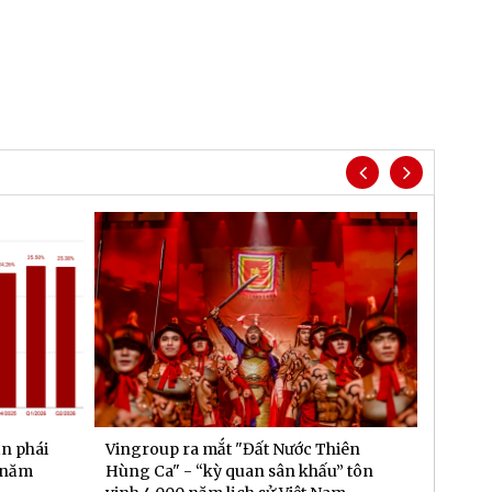
n phái
Vingroup ra mắt "Đất Nước Thiên
Sun Gr
i năm
Hùng Ca" - “kỳ quan sân khấu” tôn
vụ mặt