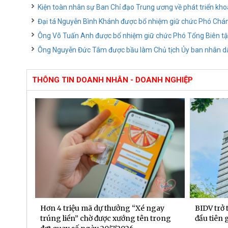
Kiện toàn nhân sự Ban Chỉ đạo Trung ương về phát triển kho
Đại tá Nguyễn Bình Khánh được bổ nhiệm giữ chức Phó Ch
Ông Võ Tuấn Anh được bổ nhiệm giữ chức Phó Tổng Biên tậ
Ông Nguyễn Đức Tâm được bầu làm Chủ tịch Ủy ban nhân d
THÔNG TIN DOANH NHÂN - DOANH NGHIỆP
 đạt
Hơn 4 triệu mã dự thưởng “Xé ngay
BIDV trở
6 tháng
trúng liền” chờ được xướng tên trong
đầu tiên