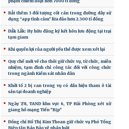
phạm chiếm đoạt hơn 7000 tỉ đồng
Bắt thêm 3 đối tượng cốt cán trong đường dây sử
dụng “app tình cảm” lừa đảo hơn 2.300 tỉ đồng
Đắk Lắk: Hy hữu đăng ký kết hôn lưu động tại trại
tạm giam
Khi quyền lợi của người yếu thế được xem xét lại
Quy chế mới về cho thôi giữ chức vụ, từ chức, miễn
nhiệm, tạm đình chỉ công tác đối với công chức
trong ngành Kiểm sát nhân dân
Khởi tố 2 bị can trong vụ có dấu hiệu tham ô tài
sản tại doanh nghiệp
Ngày 7/8, TAND khu vực 6, TP Hải Phòng xét xử
giang hồ mạng Tiến "Bịp"
Đồng chí Hồ Thị Kim Thoan giữ chức vụ Phó Tổng
Biên tập Báo Bảo vệ pháp luật