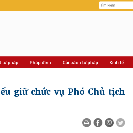
t tư pháp
Pháp đình
Cải cách tư pháp
Kinh tế
ếu giữ chức vụ Phó Chủ tịch