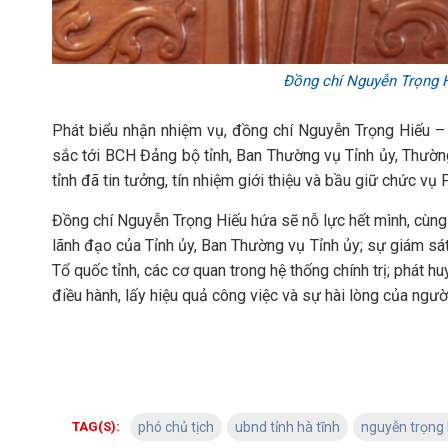
Đồng chí Nguyễn Trọng H
Phát biểu nhận nhiệm vụ, đồng chí Nguyễn Trọng Hiếu – 
sắc tới BCH Đảng bộ tỉnh, Ban Thường vụ Tỉnh ủy, Thườn
tỉnh đã tin tưởng, tín nhiệm giới thiệu và bầu giữ chức vụ
Đồng chí Nguyễn Trọng Hiếu hứa sẽ nỗ lực hết mình, cùng
lãnh đạo của Tỉnh ủy, Ban Thường vụ Tỉnh ủy; sự giám sá
Tổ quốc tỉnh, các cơ quan trong hệ thống chính trị; phát huy
điều hành, lấy hiệu quả công việc và sự hài lòng của ngư
TAG(S):
phó chủ tịch
ubnd tỉnh hà tĩnh
nguyễn trọng 