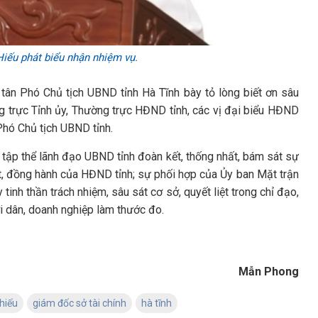
iếu phát biểu nhận nhiệm vụ.
tân Phó Chủ tịch UBND tỉnh Hà Tĩnh bày tỏ lòng biết ơn sâu
g trực Tỉnh ủy, Thường trực HĐND tỉnh, các vị đại biểu HĐND
 Phó Chủ tịch UBND tỉnh.
 tập thể lãnh đạo UBND tỉnh đoàn kết, thống nhất, bám sát sự
t, đồng hành của HĐND tỉnh; sự phối hợp của Ủy ban Mặt trận
 tinh thần trách nhiệm, sâu sát cơ sở, quyết liệt trong chỉ đạo,
ời dân, doanh nghiệp làm thước đo.
Mẫn Phong
hiếu
giám đốc sở tài chính
hà tĩnh