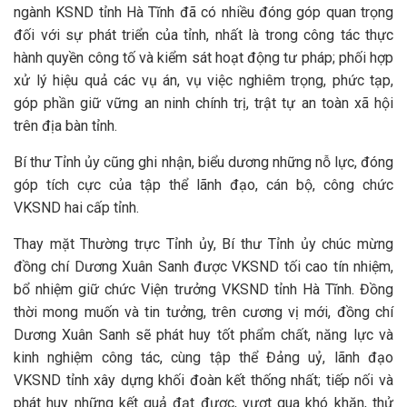
ngành KSND tỉnh Hà Tĩnh đã có nhiều đóng góp quan trọng
đối với sự phát triển của tỉnh, nhất là trong công tác thực
hành quyền công tố và kiểm sát hoạt động tư pháp; phối hợp
xử lý hiệu quả các vụ án, vụ việc nghiêm trọng, phức tạp,
góp phần giữ vững an ninh chính trị, trật tự an toàn xã hội
trên địa bàn tỉnh.
Bí thư Tỉnh ủy cũng ghi nhận, biểu dương những nỗ lực, đóng
góp tích cực của tập thể lãnh đạo, cán bộ, công chức
VKSND hai cấp tỉnh.
Thay mặt Thường trực Tỉnh ủy, Bí thư Tỉnh ủy chúc mừng
đồng chí Dương Xuân Sanh được VKSND tối cao tín nhiệm,
bổ nhiệm giữ chức Viện trưởng VKSND tỉnh Hà Tĩnh. Đồng
thời mong muốn và tin tưởng, trên cương vị mới, đồng chí
Dương Xuân Sanh sẽ phát huy tốt phẩm chất, năng lực và
kinh nghiệm công tác, cùng tập thể Đảng uỷ, lãnh đạo
VKSND tỉnh xây dựng khối đoàn kết thống nhất; tiếp nối và
phát huy những kết quả đạt được, vượt qua khó khăn, thử