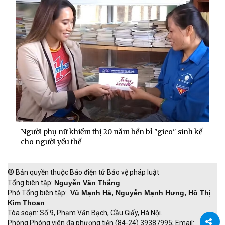
ế
Doanh thu hoạt động DNSE tăng gần 60% trong 6
Đ
tháng đầu năm
đ
®
Bản quyền thuộc Báo điện tử Bảo vệ pháp luật
Tổng biên tập:
Nguyễn Văn Thắng
Phó Tổng biên tập:
Vũ Mạnh Hà, Nguyễn Mạnh Hưng, Hồ Thị
Kim Thoan
Tòa soạn: Số 9, Phạm Văn Bạch, Cầu Giấy, Hà Nội.
Phòng Phóng viên đa phương tiện (84-24) 39387995; Email: