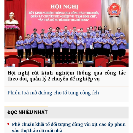
Hội nghị rút kinh nghiệm thông qua công tác
theo dõi, quản lý 2 chuyên đề nghiệp vụ
Phiên toà mở đường cho tố tụng công ích
ĐỌC NHIỀU NHẤT
Phê chuẩn khởi tố đối tượng dùng vòi xịt cao áp phun
vào thợ tháo dỡ mái nhà