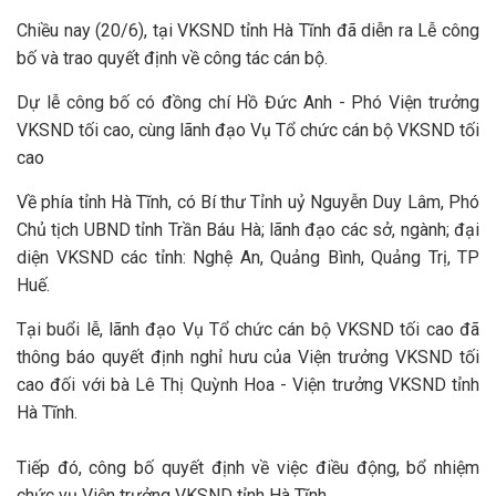
Chiều nay (20/6), tại VKSND tỉnh Hà Tĩnh đã diễn ra Lễ công
bố và trao quyết định về công tác cán bộ.
Dự lễ công bố có đồng chí Hồ Đức Anh - Phó Viện trưởng
VKSND tối cao, cùng lãnh đạo Vụ Tổ chức cán bộ VKSND tối
cao
Về phía tỉnh Hà Tĩnh, có Bí thư Tỉnh uỷ Nguyễn Duy Lâm, Phó
Chủ tịch UBND tỉnh Trần Báu Hà; lãnh đạo các sở, ngành; đại
diện VKSND các tỉnh: Nghệ An, Quảng Bình, Quảng Trị, TP
Huế.
Tại buổi lễ, lãnh đạo Vụ Tổ chức cán bộ VKSND tối cao đã
thông báo quyết định nghỉ hưu của Viện trưởng VKSND tối
cao đối với bà Lê Thị Quỳnh Hoa - Viện trưởng VKSND tỉnh
Hà Tĩnh.
Tiếp đó, công bố quyết định về việc điều động, bổ nhiệm
chức vụ Viện trưởng VKSND tỉnh Hà Tĩnh.