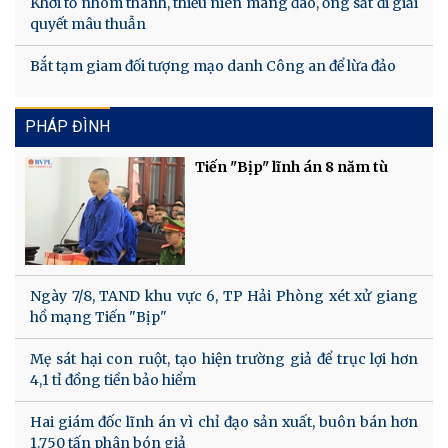
Khởi tố nhóm thanh, thiếu niên mang đao, ống sắt đi giải
quyết mâu thuẫn
Bắt tạm giam đối tượng mạo danh Công an để lừa đảo
PHÁP ĐÌNH
Tiến "Bịp" lĩnh án 8 năm tù
Ngày 7/8, TAND khu vực 6, TP Hải Phòng xét xử giang
hồ mạng Tiến "Bịp"
Mẹ sát hại con ruột, tạo hiện trường giả để trục lợi hơn
4,1 tỉ đồng tiền bảo hiểm
Hai giám đốc lĩnh án vì chỉ đạo sản xuất, buôn bán hơn
1.750 tấn phân bón giả