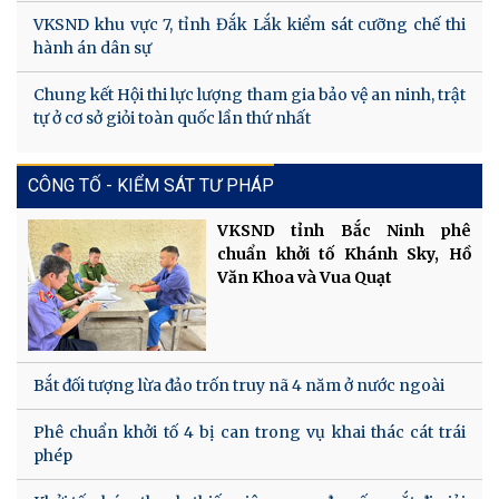
VKSND khu vực 7, tỉnh Đắk Lắk kiểm sát cưỡng chế thi
hành án dân sự
Chung kết Hội thi lực lượng tham gia bảo vệ an ninh, trật
tự ở cơ sở giỏi toàn quốc lần thứ nhất
CÔNG TỐ - KIỂM SÁT TƯ PHÁP
VKSND tỉnh Bắc Ninh phê
chuẩn khởi tố Khánh Sky, Hồ
Văn Khoa và Vua Quạt
Bắt đối tượng lừa đảo trốn truy nã 4 năm ở nước ngoài
Phê chuẩn khởi tố 4 bị can trong vụ khai thác cát trái
phép