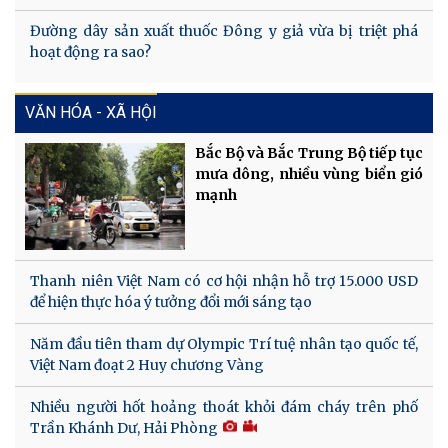
Đường dây sản xuất thuốc Đông y giả vừa bị triệt phá
hoạt động ra sao?
VĂN HÓA - XÃ HỘI
Bắc Bộ và Bắc Trung Bộ tiếp tục
mưa dông, nhiều vùng biển gió
mạnh
Thanh niên Việt Nam có cơ hội nhận hỗ trợ 15.000 USD
để hiện thực hóa ý tưởng đổi mới sáng tạo
Năm đầu tiên tham dự Olympic Trí tuệ nhân tạo quốc tế,
Việt Nam đoạt 2 Huy chương Vàng
Nhiều người hốt hoảng thoát khỏi đám cháy trên phố
Trần Khánh Dư, Hải Phòng