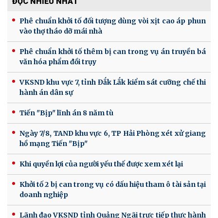
ĐỌC NHIỀU NHẤT
Phê chuẩn khởi tố đối tượng dùng vòi xịt cao áp phun
vào thợ tháo dỡ mái nhà
Phê chuẩn khởi tố thêm bị can trong vụ án truyền bá
văn hóa phẩm đồi trụy
VKSND khu vực 7, tỉnh Đắk Lắk kiểm sát cưỡng chế thi
hành án dân sự
Tiến "Bịp" lĩnh án 8 năm tù
Ngày 7/8, TAND khu vực 6, TP Hải Phòng xét xử giang
hồ mạng Tiến "Bịp"
Khi quyền lợi của người yếu thế được xem xét lại
Khởi tố 2 bị can trong vụ có dấu hiệu tham ô tài sản tại
doanh nghiệp
Lãnh đạo VKSND tỉnh Quảng Ngãi trực tiếp thực hành