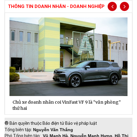
THÔNG TIN DOANH NHÂN - DOANH NGHIỆP
Chủ xe doanh nhân coi VinFast VF 9 là “văn phòng”
T
thứ hai
t
®
Bản quyền thuộc Báo điện tử Bảo vệ pháp luật
Tổng biên tập:
Nguyễn Văn Thắng
Phó Tổng biên tập:
Vũ Mạnh Hà, Nguyễn Mạnh Hưng, Hồ Thị