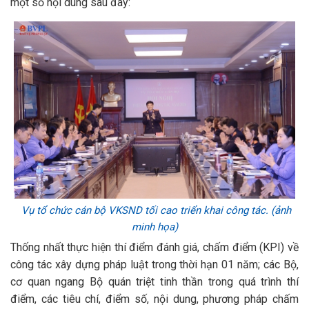
một số nội dung sau đây:
Vụ tổ chức cán bộ VKSND tối cao triển khai công tác. (ảnh
minh họa)
Thống nhất thực hiện thí điểm đánh giá, chấm điểm (KPI) về
công tác xây dựng pháp luật trong thời hạn 01 năm; các Bộ,
cơ quan ngang Bộ quán triệt tinh thần trong quá trình thí
điểm, các tiêu chí, điểm số, nội dung, phương pháp chấm