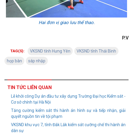
Hai đơn vị giao lưu thể thao.
P.V
TAG(S):
VKSND tỉnh Hưng Yên
VKSND tỉnh Thái Bình
họp bàn
sáp nhập
TIN TỨC LIÊN QUAN
Lễ khởi công Dự án đầu tư xây dựng Trường Đại học Kiểm sát -
Cơ sở chính tại Hà Nội
Tăng cường kiểm sát thi hành án hình sự và tiếp nhận, giải
quyết nguồn tin về tội phạm
VKSND khu vực 7, tỉnh Đắk Lắk kiểm sát cưỡng chế thi hành án
dân sự