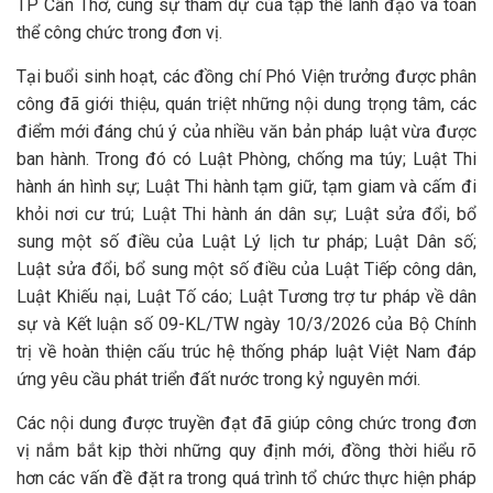
TP Cần Thơ, cùng sự tham dự của tập thể lãnh đạo và toàn
thể công chức trong đơn vị.
Tại buổi sinh hoạt, các đồng chí Phó Viện trưởng được phân
công đã giới thiệu, quán triệt những nội dung trọng tâm, các
điểm mới đáng chú ý của nhiều văn bản pháp luật vừa được
ban hành. Trong đó có Luật Phòng, chống ma túy; Luật Thi
hành án hình sự; Luật Thi hành tạm giữ, tạm giam và cấm đi
khỏi nơi cư trú; Luật Thi hành án dân sự; Luật sửa đổi, bổ
sung một số điều của Luật Lý lịch tư pháp; Luật Dân số;
Luật sửa đổi, bổ sung một số điều của Luật Tiếp công dân,
Luật Khiếu nại, Luật Tố cáo; Luật Tương trợ tư pháp về dân
sự và Kết luận số 09-KL/TW ngày 10/3/2026 của Bộ Chính
trị về hoàn thiện cấu trúc hệ thống pháp luật Việt Nam đáp
ứng yêu cầu phát triển đất nước trong kỷ nguyên mới.
Các nội dung được truyền đạt đã giúp công chức trong đơn
vị nắm bắt kịp thời những quy định mới, đồng thời hiểu rõ
hơn các vấn đề đặt ra trong quá trình tổ chức thực hiện pháp