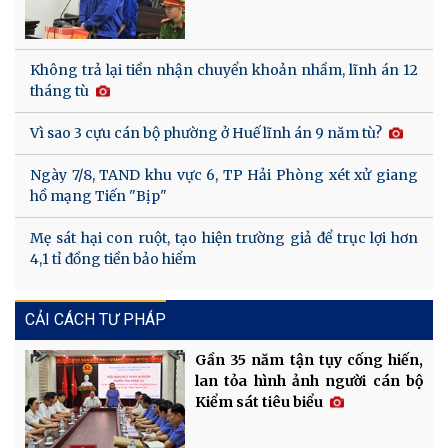
Không trả lại tiền nhận chuyển khoản nhầm, lĩnh án 12
tháng tù
Vì sao 3 cựu cán bộ phường ở Huế lĩnh án 9 năm tù?
Ngày 7/8, TAND khu vực 6, TP Hải Phòng xét xử giang
hồ mạng Tiến "Bịp"
Mẹ sát hại con ruột, tạo hiện trường giả để trục lợi hơn
4,1 tỉ đồng tiền bảo hiểm
CẢI CÁCH TƯ PHÁP
Gần 35 năm tận tụy cống hiến,
lan tỏa hình ảnh người cán bộ
Kiểm sát tiêu biểu