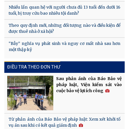
Nhiều lần quan hệ với người chưa đủ 13 tuổi đến dưới 16
tuổi, bị truy cứu bao nhiêu tội danh?
Theo quy định mới, những đối tượng nào và điều kiện để
được thuê nhà ở xã hội?
“Bẫy” nghĩa vụ phát sinh và nguy cơ mất nhà sau hơn
một thập kỷ
ĐIỀU TRA THEO ĐƠN THƯ
Sau phản ánh của Báo Bảo vệ
pháp luật, Viện kiểm sát vào
cuộc bảo vệ lợi ích công
Từ phản ánh của Báo Bảo vệ pháp luật: Xem xét khởi tố
vụ án sau khi có kết quả giám định