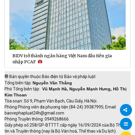
BIDV trở thành ngân hàng Việt Nam đầu tiên gia
D
nhập PCAF
l
®
Bản quyền thuộc Báo điện tử Bảo vệ pháp luật
Tổng biên tập:
Nguyễn Văn Thắng
Phó Tổng biên tập:
Vũ Mạnh Hà, Nguyễn Mạnh Hưng, Hồ Thị
Kim Thoan
Tòa soạn: Số 9, Phạm Văn Bạch, Cầu Giấy, Hà Nội.
Phòng Phóng viên đa phương tiện (84-24) 39387995; Email:
baovephapluat24h@gmail.com
Phòng Truyền thông: 0949268666.
Chia
Giấy phép số 258/GP-BTTTT cấp ngày 16/09/2024 của Bộ Thông
tin và Truyền thông (nay là Bộ Văn hoá, Thể thao và Du lịch).
sẻ