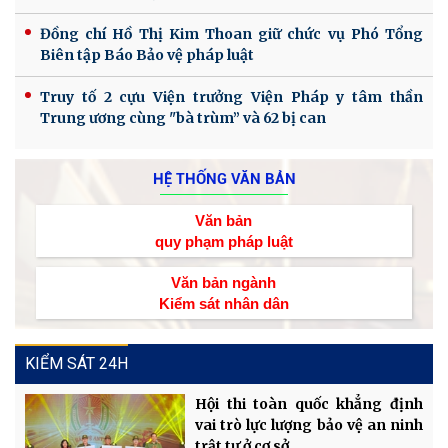
Đồng chí Hồ Thị Kim Thoan giữ chức vụ Phó Tổng
Biên tập Báo Bảo vệ pháp luật
Truy tố 2 cựu Viện trưởng Viện Pháp y tâm thần
Trung ương cùng "bà trùm” và 62 bị can
HỆ THỐNG VĂN BẢN
Văn bản
quy phạm pháp luật
Văn bản ngành
Kiểm sát nhân dân
KIỂM SÁT 24H
Hội thi toàn quốc khẳng định
vai trò lực lượng bảo vệ an ninh
trật tự ở cơ sở