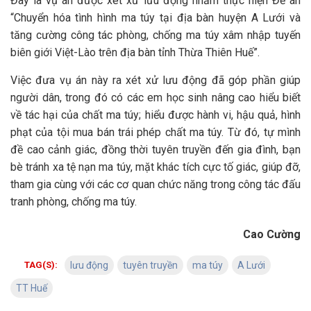
Đây là vụ án được xét xử lưu động nhằm thực hiện Đề án
“Chuyển hóa tình hình ma túy tại địa bàn huyện A Lưới và
tăng cường công tác phòng, chống ma túy xâm nhập tuyến
biên giới Việt-Lào trên địa bàn tỉnh Thừa Thiên Huế”.
Việc đưa vụ án này ra xét xử lưu động đã góp phần giúp
người dân, trong đó có các em học sinh nâng cao hiểu biết
về tác hại của chất ma túy; hiểu được hành vi, hậu quả, hình
phạt của tội mua bán trái phép chất ma túy. Từ đó, tự mình
đề cao cảnh giác, đồng thời tuyên truyền đến gia đình, bạn
bè tránh xa tệ nạn ma túy, mặt khác tích cực tố giác, giúp đỡ,
tham gia cùng với các cơ quan chức năng trong công tác đấu
tranh phòng, chống ma túy.
Cao Cường
TAG(S):
lưu động
tuyên truyền
ma túy
A Lưới
TT Huế