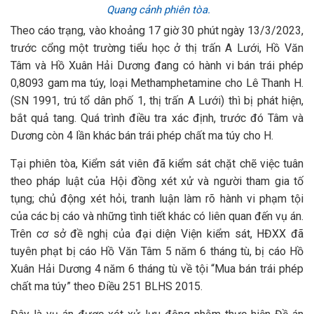
Quang cảnh phiên tòa.
Theo cáo trạng, vào khoảng 17 giờ 30 phút ngày 13/3/2023,
trước cổng một trường tiểu học ở thị trấn A Lưới, Hồ Văn
Tâm và Hồ Xuân Hải Dương đang có hành vi bán trái phép
0,8093 gam ma túy, loại Methamphetamine cho Lê Thanh H.
(SN 1991, trú tổ dân phố 1, thị trấn A Lưới) thì bị phát hiện,
bắt quả tang. Quá trình điều tra xác định, trước đó Tâm và
Dương còn 4 lần khác bán trái phép chất ma túy cho H.
Tại phiên tòa, Kiểm sát viên đã kiểm sát chặt chẽ việc tuân
theo pháp luật của Hội đồng xét xử và người tham gia tố
tụng; chủ động xét hỏi, tranh luận làm rõ hành vi phạm tội
của các bị cáo và những tình tiết khác có liên quan đến vụ án.
Trên cơ sở đề nghị của đại diện Viện kiểm sát, HĐXX đã
tuyên phạt bị cáo Hồ Văn Tâm 5 năm 6 tháng tù, bị cáo Hồ
Xuân Hải Dương 4 năm 6 tháng tù về tội “Mua bán trái phép
chất ma túy” theo Điều 251 BLHS 2015.