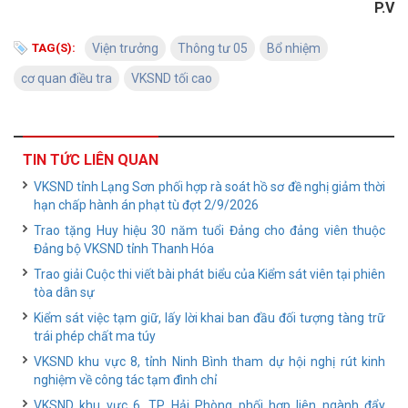
P.V
TAG(S):
Viện trưởng
Thông tư 05
Bổ nhiệm
cơ quan điều tra
VKSND tối cao
TIN TỨC LIÊN QUAN
VKSND tỉnh Lạng Sơn phối hợp rà soát hồ sơ đề nghị giảm thời
hạn chấp hành án phạt tù đợt 2/9/2026
Trao tặng Huy hiệu 30 năm tuổi Đảng cho đảng viên thuộc
Đảng bộ VKSND tỉnh Thanh Hóa
Trao giải Cuộc thi viết bài phát biểu của Kiểm sát viên tại phiên
tòa dân sự
Kiểm sát việc tạm giữ, lấy lời khai ban đầu đối tượng tàng trữ
trái phép chất ma túy
VKSND khu vực 8, tỉnh Ninh Bình tham dự hội nghị rút kinh
nghiệm về công tác tạm đình chỉ
VKSND khu vực 6, TP Hải Phòng phối hợp liên ngành đẩy