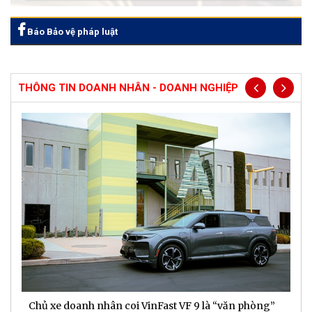
Báo Bảo vệ pháp luật
THÔNG TIN DOANH NHÂN - DOANH NGHIỆP
Chủ xe doanh nhân coi VinFast VF 9 là “văn phòng”
T