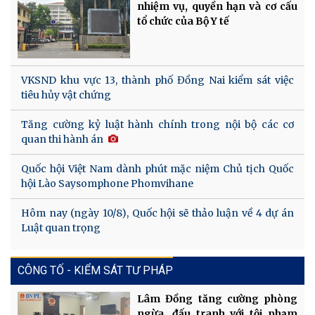
nhiệm vụ, quyền hạn và cơ cấu
tổ chức của Bộ Y tế
VKSND khu vực 13, thành phố Đồng Nai kiểm sát việc
tiêu hủy vật chứng
Tăng cường kỷ luật hành chính trong nội bộ các cơ
quan thi hành án
Quốc hội Việt Nam dành phút mặc niệm Chủ tịch Quốc
hội Lào Saysomphone Phomvihane
Hôm nay (ngày 10/8), Quốc hội sẽ thảo luận về 4 dự án
Luật quan trọng
CÔNG TỐ - KIỂM SÁT TƯ PHÁP
Lâm Đồng tăng cường phòng
ngừa, đấu tranh với tội phạm