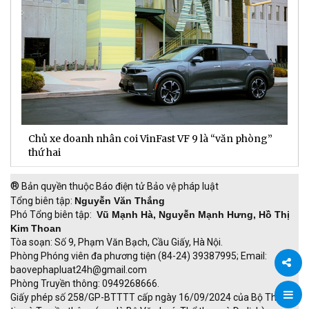
Chủ xe doanh nhân coi VinFast VF 9 là “văn phòng”
T
thứ hai
t
®
Bản quyền thuộc Báo điện tử Bảo vệ pháp luật
Tổng biên tập:
Nguyễn Văn Thắng
Phó Tổng biên tập:
Vũ Mạnh Hà, Nguyễn Mạnh Hưng, Hồ Thị
Kim Thoan
Tòa soạn: Số 9, Phạm Văn Bạch, Cầu Giấy, Hà Nội.
Phòng Phóng viên đa phương tiện (84-24) 39387995; Email:
baovephapluat24h@gmail.com
Phòng Truyền thông: 0949268666.
Chia
Giấy phép số 258/GP-BTTTT cấp ngày 16/09/2024 của Bộ Thông