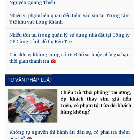
Nguyễn Quang Thiều
Nhiều vi phạm liên quan đến tiêm vắc xin tại Trung tâm
Y tế khu vực Long Khánh
Nhiều tồn tại trong quản lý, sử dụng nhà đất tại Công ty
CP Công trình đô thị Bến Tre
Các đơn vị không cung cấp 653 hồ sơ, buộc phải gia hạn
thời gian thanh tra
TƯ VẤN PHÁP LUẬT
Chiêu trò "thổi phồng" tai ương,
ép khách thay sim giá tiền
triệu, có phạm tội Lừa dối khách
hàng không?
Không tự nguyện thi hành án dân sự, có phải trả thêm
tiền lãi?