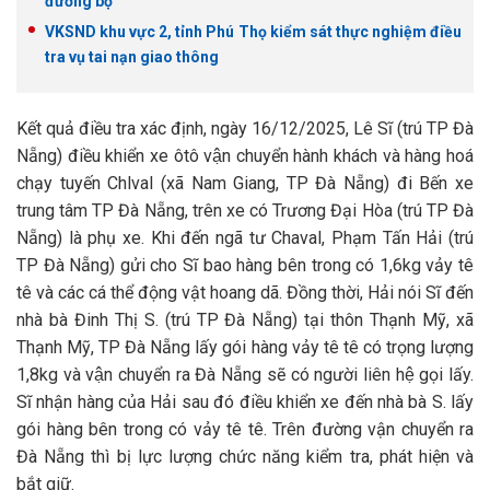
đường bộ
VKSND khu vực 2, tỉnh Phú Thọ kiểm sát thực nghiệm điều
tra vụ tai nạn giao thông
Kết quả điều tra xác định, ngày 16/12/2025, Lê Sĩ (trú TP Đà
Nẵng) điều khiển xe ôtô vận chuyển hành khách và hàng hoá
chạy tuyến Chlval (xã Nam Giang, TP Đà Nẵng) đi Bến xe
trung tâm TP Đà Nẵng, trên xe có Trương Đại Hòa (trú TP Đà
Nẵng) là phụ xe. Khi đến ngã tư Chaval, Phạm Tấn Hải (trú
TP Đà Nẵng) gửi cho Sĩ bao hàng bên trong có 1,6kg vảy tê
tê và các cá thể động vật hoang dã. Đồng thời, Hải nói Sĩ đến
nhà bà Đinh Thị S. (trú TP Đà Nẵng) tại thôn Thạnh Mỹ, xã
Thạnh Mỹ, TP Đà Nẵng lấy gói hàng vảy tê tê có trọng lượng
1,8kg và vận chuyển ra Đà Nẵng sẽ có người liên hệ gọi lấy.
Sĩ nhận hàng của Hải sau đó điều khiển xe đến nhà bà S. lấy
gói hàng bên trong có vảy tê tê. Trên đường vận chuyển ra
Đà Nẵng thì bị lực lượng chức năng kiểm tra, phát hiện và
bắt giữ.