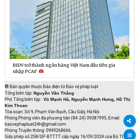
BIDV trở thành ngân hàng Việt Nam đầu tiên gia
D
nhập PCAF
l
®
Bản quyền thuộc Báo điện tử Bảo vệ pháp luật
Tổng biên tập:
Nguyễn Văn Thắng
Phó Tổng biên tập:
Vũ Mạnh Hà, Nguyễn Mạnh Hưng, Hồ Thị
Kim Thoan
Tòa soạn: Số 9, Phạm Văn Bạch, Cầu Giấy, Hà Nội.
Phòng Phóng viên đa phương tiện (84-24) 39387995; Email:
baovephapluat24h@gmail.com
Phòng Truyền thông: 0949268666.
Chia
Giấy phép số 258/GP-BTTTT cấp ngày 16/09/2024 của Bộ Thông