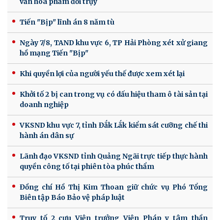
văn hóa phẩm đồi trụy
Tiến "Bịp" lĩnh án 8 năm tù
Ngày 7/8, TAND khu vực 6, TP Hải Phòng xét xử giang
hồ mạng Tiến "Bịp"
Khi quyền lợi của người yếu thế được xem xét lại
Khởi tố 2 bị can trong vụ có dấu hiệu tham ô tài sản tại
doanh nghiệp
VKSND khu vực 7, tỉnh Đắk Lắk kiểm sát cưỡng chế thi
hành án dân sự
Lãnh đạo VKSND tỉnh Quảng Ngãi trực tiếp thực hành
quyền công tố tại phiên tòa phúc thẩm
Đồng chí Hồ Thị Kim Thoan giữ chức vụ Phó Tổng
Biên tập Báo Bảo vệ pháp luật
Truy tố 2 cựu Viện trưởng Viện Pháp y tâm thần