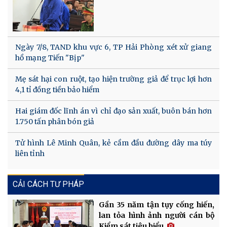
Ngày 7/8, TAND khu vực 6, TP Hải Phòng xét xử giang
hồ mạng Tiến "Bịp"
Mẹ sát hại con ruột, tạo hiện trường giả để trục lợi hơn
4,1 tỉ đồng tiền bảo hiểm
Hai giám đốc lĩnh án vì chỉ đạo sản xuất, buôn bán hơn
1.750 tấn phân bón giả
Tử hình Lê Minh Quân, kẻ cầm đầu đường dây ma túy
liên tỉnh
CẢI CÁCH TƯ PHÁP
Gần 35 năm tận tụy cống hiến,
lan tỏa hình ảnh người cán bộ
Kiểm sát tiêu biểu