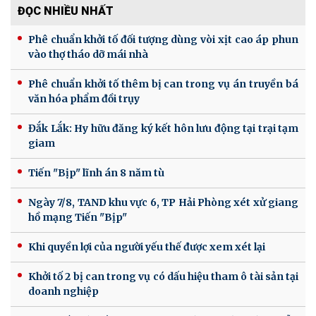
ĐỌC NHIỀU NHẤT
Phê chuẩn khởi tố đối tượng dùng vòi xịt cao áp phun
vào thợ tháo dỡ mái nhà
Phê chuẩn khởi tố thêm bị can trong vụ án truyền bá
văn hóa phẩm đồi trụy
Đắk Lắk: Hy hữu đăng ký kết hôn lưu động tại trại tạm
giam
Tiến "Bịp" lĩnh án 8 năm tù
Ngày 7/8, TAND khu vực 6, TP Hải Phòng xét xử giang
hồ mạng Tiến "Bịp"
Khi quyền lợi của người yếu thế được xem xét lại
Khởi tố 2 bị can trong vụ có dấu hiệu tham ô tài sản tại
doanh nghiệp