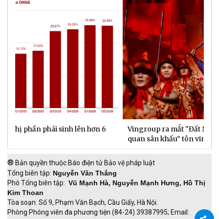
Vingroup ra mắt "Đất Nước Thiên Hùng Ca" - “kỳ
S
quan sân khấu” tôn vinh 4.000 năm lịch sử Việt Nam
P
®
Bản quyền thuộc Báo điện tử Bảo vệ pháp luật
Tổng biên tập:
Nguyễn Văn Thắng
Phó Tổng biên tập:
Vũ Mạnh Hà, Nguyễn Mạnh Hưng, Hồ Thị
Kim Thoan
Tòa soạn: Số 9, Phạm Văn Bạch, Cầu Giấy, Hà Nội.
Phòng Phóng viên đa phương tiện (84-24) 39387995; Email: