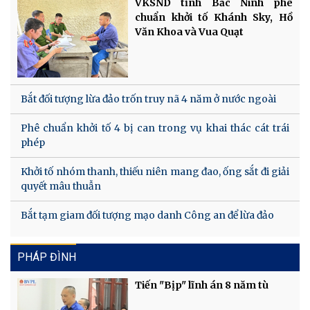
VKSND tỉnh Bắc Ninh phê
chuẩn khởi tố Khánh Sky, Hồ
Văn Khoa và Vua Quạt
Bắt đối tượng lừa đảo trốn truy nã 4 năm ở nước ngoài
Phê chuẩn khởi tố 4 bị can trong vụ khai thác cát trái
phép
Khởi tố nhóm thanh, thiếu niên mang đao, ống sắt đi giải
quyết mâu thuẫn
Bắt tạm giam đối tượng mạo danh Công an để lừa đảo
PHÁP ĐÌNH
Tiến "Bịp" lĩnh án 8 năm tù