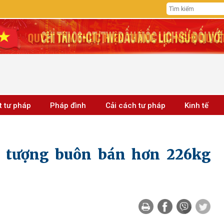
t tư pháp
Pháp đình
Cải cách tư pháp
Kinh tế
i tượng buôn bán hơn 226kg