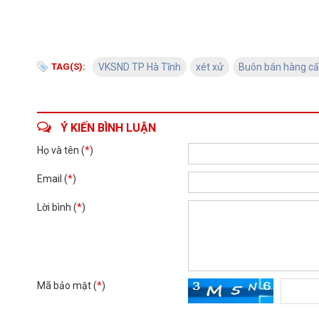
TAG(S):
VKSND TP Hà Tĩnh
xét xử
Buôn bán hàng c
Ý KIẾN BÌNH LUẬN
Họ và tên (
*
)
Email (
*
)
Lời bình (
*
)
Mã bảo mật (
*
)