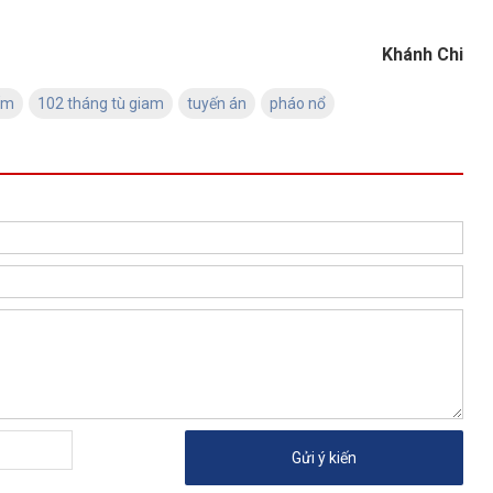
Khánh Chi
ấm
102 tháng tù giam
tuyến án
pháo nổ