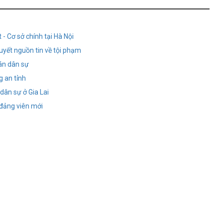
- Cơ sở chính tại Hà Nội
quyết nguồn tin về tội phạm
án dân sự
g an tỉnh
dân sự ở Gia Lai
 đảng viên mới