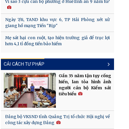
Vì sao 3 cựu cán bộ phường ở Huế lĩnh án 9 năm tù?
Ngày 7/8, TAND khu vực 6, TP Hải Phòng xét xử
giang hồ mạng Tiến "Bịp"
Mẹ sát hại con ruột, tạo hiện trường giả để trục lợi
hơn 4,1 tỉ đồng tiền bảo hiểm
CẢI CÁCH TƯ PHÁP
Gần 35 năm tận tụy cống
hiến, lan tỏa hình ảnh
người cán bộ Kiểm sát
tiêu biểu
Đảng bộ VKSND tỉnh Quảng Trị tổ chức Hội nghị về
công tác xây dựng Đảng