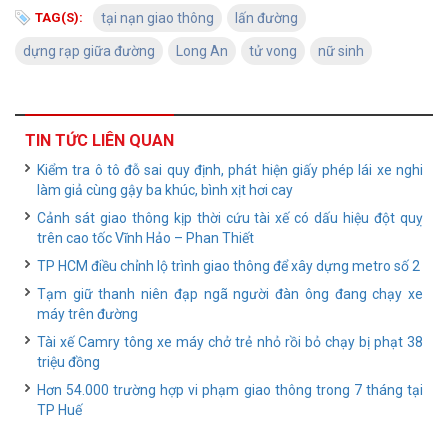
TAG(S):
tại nạn giao thông
lấn đường
dựng rạp giữa đường
Long An
tử vong
nữ sinh
TIN TỨC LIÊN QUAN
Kiểm tra ô tô đỗ sai quy định, phát hiện giấy phép lái xe nghi
làm giả cùng gậy ba khúc, bình xịt hơi cay
Cảnh sát giao thông kịp thời cứu tài xế có dấu hiệu đột quỵ
trên cao tốc Vĩnh Hảo – Phan Thiết
TP HCM điều chỉnh lộ trình giao thông để xây dựng metro số 2
Tạm giữ thanh niên đạp ngã người đàn ông đang chạy xe
máy trên đường
Tài xế Camry tông xe máy chở trẻ nhỏ rồi bỏ chạy bị phạt 38
triệu đồng
Hơn 54.000 trường hợp vi phạm giao thông trong 7 tháng tại
TP Huế