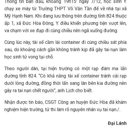
Thông tin ban đầu, khoảng 19h15’ ngày 7/12, học sinh Y.
chạy xe máy từ Trường THPT Võ Văn Tần để về nhà tại xã
Mỹ Hạnh Nam. Khi đang lưu thông trên đường tỉnh 824 thuộc
ấp 1, xã Đức Hòa Đông, Y. điều khiển phương tiện vượt lên,
va chạm với xe đạp đi cùng chiều nên ngã xuống đường.
Cùng lúc này, tài xế cầm lái container đi cùng chiều sát phía
sau, do khoảng cách gần không tránh kịp đã gây tai nạn làm
học sinh tử vong tại chỗ.
Theo người dân, tại hiện trường có một rạp đám ma lấn
đường tỉnh 824. “Có khả năng tài xế container tránh cái rạp
dưới lòng đường, đồng thời lấn sang làn bên kia đường nên
gây ra tai nạn chết người”, anh Lịch cho biết.
Nhận được tin báo, CSGT Công an huyện Đức Hòa đã khám
nghiệm hiện trường, tử thi làm rõ nguyên nhân vụ tai nạn./.
Đại Lánh