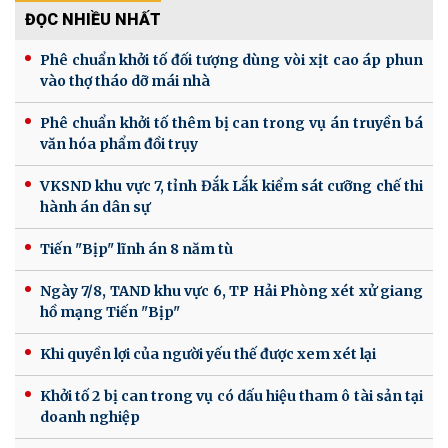
ĐỌC NHIỀU NHẤT
Phê chuẩn khởi tố đối tượng dùng vòi xịt cao áp phun
vào thợ tháo dỡ mái nhà
Phê chuẩn khởi tố thêm bị can trong vụ án truyền bá
văn hóa phẩm đồi trụy
VKSND khu vực 7, tỉnh Đắk Lắk kiểm sát cưỡng chế thi
hành án dân sự
Tiến "Bịp" lĩnh án 8 năm tù
Ngày 7/8, TAND khu vực 6, TP Hải Phòng xét xử giang
hồ mạng Tiến "Bịp"
Khi quyền lợi của người yếu thế được xem xét lại
Khởi tố 2 bị can trong vụ có dấu hiệu tham ô tài sản tại
doanh nghiệp