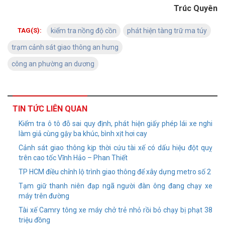
Trúc Quyên
TAG(S):
kiểm tra nồng độ cồn
phát hiện tàng trữ ma túy
trạm cảnh sát giao thông an hưng
công an phường an dương
TIN TỨC LIÊN QUAN
Kiểm tra ô tô đỗ sai quy định, phát hiện giấy phép lái xe nghi
làm giả cùng gậy ba khúc, bình xịt hơi cay
Cảnh sát giao thông kịp thời cứu tài xế có dấu hiệu đột quỵ
trên cao tốc Vĩnh Hảo – Phan Thiết
TP HCM điều chỉnh lộ trình giao thông để xây dựng metro số 2
Tạm giữ thanh niên đạp ngã người đàn ông đang chạy xe
máy trên đường
Tài xế Camry tông xe máy chở trẻ nhỏ rồi bỏ chạy bị phạt 38
triệu đồng