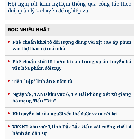
Hội nghị rút kinh nghiệm thông qua công tác theo
dõi, quản lý 2 chuyên đề nghiệp vụ
ĐỌC NHIỀU NHẤT
Phê chuẩn khởi tố đối tượng dùng vòi xịt cao áp phun
vào thợ tháo dỡ mái nhà
Phê chuẩn khởi tố thêm bị can trong vụ án truyền bá
văn hóa phẩm đồi trụy
Tiến "Bịp" lĩnh án 8 năm tù
Ngày 7/8, TAND khu vực 6, TP Hải Phòng xét xử giang
hồ mạng Tiến "Bịp"
Khi quyền lợi của người yếu thế được xem xét lại
VKSND khu vực 7, tỉnh Đắk Lắk kiểm sát cưỡng chế thi
hành án dân sự