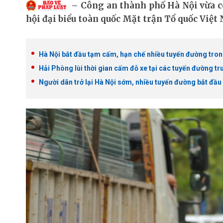
Công an thành phố Hà Nội vừa c
hội đại biểu toàn quốc Mặt trận Tổ quốc Việt
Hà Nội bắt đầu tạm cấm, hạn chế nhiều tuyến đường tron
Hải Phòng lùi thời gian cấm đỗ xe tại các tuyến đường t
Người dân trở lại Hà Nội sớm, nhiều tuyến đường bắt đầ