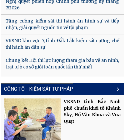
Nghị quyết phiên họp Chính phủ thường kỳ tháng
7/2026
Tăng cường kiểm sát thi hành án hình sự và tiếp
nhận, giải quyết nguồn tin về tội phạm
VKSND khu vực 7, tỉnh Đắk Lắk kiểm sát cưỡng chế
thi hành án dân sự
Chung kết Hội thi lực lượng tham gia bảo vệ an ninh,
trật tự ở cơ sở giỏi toàn quốc lần thứ nhất
CÔNG TỐ - KIỂM SÁT TƯ PHÁP
VKSND tỉnh Bắc Ninh
phê chuẩn khởi tố Khánh
Sky, Hồ Văn Khoa và Vua
Quạt