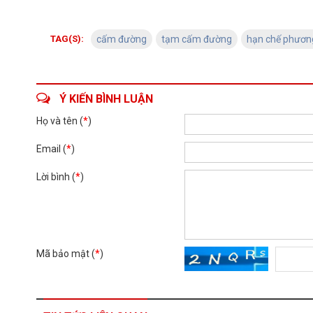
TAG(S):
cấm đường
tạm cấm đường
hạn chế phương
Ý KIẾN BÌNH LUẬN
Họ và tên (
*
)
Email (
*
)
Lời bình (
*
)
Mã bảo mật (
*
)