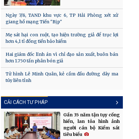
Ngày 7/8, TAND khu vực 6, TP Hải Phòng xét xử
giang hồ mạng Tiến "Bịp"
Mẹ sát hại con ruột, tạo hiện trường giả để trục lợi
hơn 4,1 tỉ đồng tiền bảo hiểm
Hai giám đốc lĩnh án vì chỉ đạo sản xuất, buôn bán
hơn 1.750 tấn phân bón giả
Tử hình Lê Minh Quân, kẻ cầm đầu đường dây ma
túy liên tỉnh
CẢI CÁCH TƯ PHÁP
Gần 35 năm tận tụy cống
hiến, lan tỏa hình ảnh
người cán bộ Kiểm sát
tiêu biểu