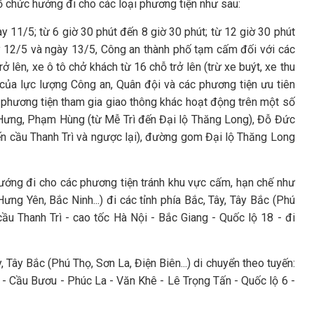
ổ chức hướng đi cho các loại phương tiện như sau:
y 11/5; từ 6 giờ 30 phút đến 8 giờ 30 phút; từ 12 giờ 30 phút
y 12/5 và ngày 13/5, Công an thành phố tạm cấm đối với các
rở lên, xe ô tô chở khách từ 16 chỗ trở lên (trừ xe buýt, xe thu
 của lực lượng Công an, Quân đội và các phương tiện ưu tiên
c phương tiện tham gia giao thông khác hoạt động trên một số
Hưng, Phạm Hùng (từ Mễ Trì đến Đại lộ Thăng Long), Đỗ Đức
ến cầu Thanh Trì và ngược lại), đường gom Đại lộ Thăng Long
hướng đi cho các phương tiện tránh khu vực cấm, hạn chế như
ưng Yên, Bắc Ninh...) đi các tỉnh phía Bắc, Tây, Tây Bắc (Phú
cầu Thanh Trì - cao tốc Hà Nội - Bắc Giang - Quốc lộ 18 - đi
, Tây Bắc (Phú Thọ, Sơn La, Điện Biên...) di chuyển theo tuyến:
 - Cầu Bươu - Phúc La - Văn Khê - Lê Trọng Tấn - Quốc lộ 6 -