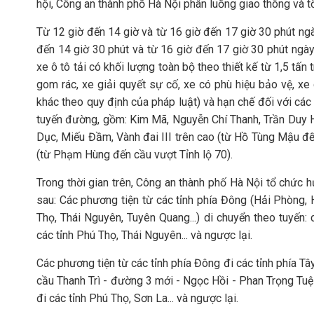
hội, Công an thành phố Hà Nội phân luồng giao thông và t
Từ 12 giờ đến 14 giờ và từ 16 giờ đến 17 giờ 30 phút ngà
đến 14 giờ 30 phút và từ 16 giờ đến 17 giờ 30 phút ngà
xe ô tô tải có khối lượng toàn bộ theo thiết kế từ 1,5 tấn t
gom rác, xe giải quyết sự cố, xe có phù hiệu bảo vệ, xe
khác theo quy định của pháp luật) và hạn chế đối với cá
tuyến đường, gồm: Kim Mã, Nguyễn Chí Thanh, Trần Duy 
Dục, Miếu Đầm, Vành đai III trên cao (từ Hồ Tùng Mậu đ
(từ Phạm Hùng đến cầu vượt Tỉnh lộ 70).
Trong thời gian trên, Công an thành phố Hà Nội tổ chức 
sau: Các phương tiện từ các tỉnh phía Đông (Hải Phòng, H
Thọ, Thái Nguyên, Tuyên Quang...) di chuyển theo tuyến: 
các tỉnh Phú Thọ, Thái Nguyên... và ngược lại.
Các phương tiện từ các tỉnh phía Đông đi các tỉnh phía Tây
cầu Thanh Trì - đường 3 mới - Ngọc Hồi - Phan Trọng Tuệ
đi các tỉnh Phú Thọ, Sơn La... và ngược lại.