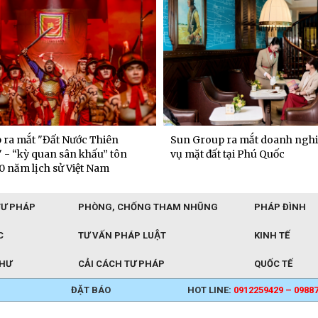
 ra mắt "Đất Nước Thiên
Sun Group ra mắt doanh nghi
 - “kỳ quan sân khấu” tôn
vụ mặt đất tại Phú Quốc
0 năm lịch sử Việt Nam
TƯ PHÁP
PHÒNG, CHỐNG THAM NHŨNG
PHÁP ĐÌNH
C
TƯ VẤN PHÁP LUẬT
KINH TẾ
THƯ
CẢI CÁCH TƯ PHÁP
QUỐC TẾ
ĐẶT BÁO
HOT LINE:
0912259429 – 0988