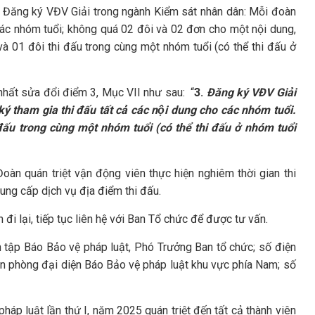
Đăng ký VĐV Giải trong ngành Kiểm sát nhân dân: Mỗi đoàn
các nhóm tuổi; không quá 02 đôi và 02 đơn cho một nội dung,
 01 đôi thi đấu trong cùng một nhóm tuổi (có thể thi đấu ở
nhất sửa đổi điểm 3, Mục VII như sau: “
3.
Đăng ký VĐV Giải
tham gia thi đấu tất cả các nội dung cho các nhóm tuổi.
ấu trong cùng một nhóm tuổi (có thể thi đấu ở nhóm tuổi
oàn quán triệt vận động viên thực hiện nghiêm thời gian thi
cung cấp dịch vụ địa điểm thi đấu.
đi lại, tiếp tục liên hệ với Ban Tổ chức để được tư vấn.
n tập Báo Bảo vệ pháp luật, Phó Trưởng Ban tổ chức; số điện
n phòng đại diện Báo Bảo vệ pháp luật khu vực phía Nam; số
háp luật lần thứ I, năm 2025 quán triệt đến tất cả thành viên