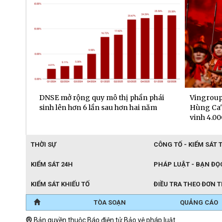
Nam
DNSE mở rộng quy mô thị phần phái
Vingroup
sinh lên hơn 6 lần sau hơn hai năm
Hùng Ca"
vinh 4.00
THỜI SỰ
CÔNG TỐ - KIỂM SÁT 
KIỂM SÁT 24H
PHÁP LUẬT - BẠN ĐỌ
KIỂM SÁT KHIẾU TỐ
ĐIỀU TRA THEO ĐƠN 
TÒA SOẠN
QUẢNG CÁO
®
Bản quyền thuộc Báo điện tử Bảo vệ pháp luật