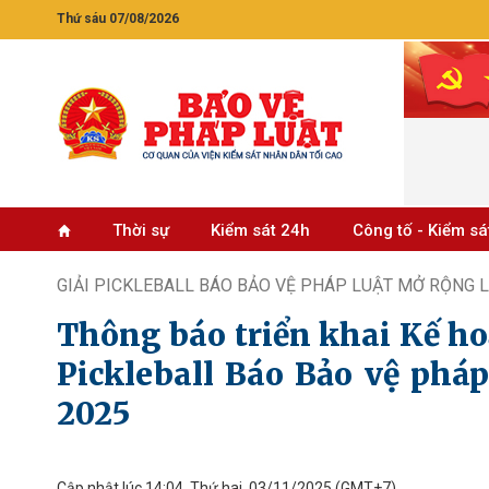
Thứ sáu 07/08/2026
Thời sự
Kiểm sát 24h
Công tố - Kiểm sá
GIẢI PICKLEBALL BÁO BẢO VỆ PHÁP LUẬT MỞ RỘNG L
Thông báo triển khai Kế hoạ
Pickleball Báo Bảo vệ pháp
2025
Cập nhật lúc 14:04, Thứ hai, 03/11/2025
(GMT+7)