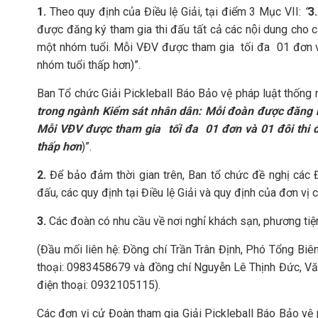
1.
Theo quy định của Điều lệ Giải, tại điểm 3 Mục VII:
“
3.
được đăng ký tham gia thi đấu tất cả các nội dung cho 
một nhóm tuổi. Mỗi VĐV được tham gia tối đa 01 đơn và
nhóm tuổi thấp hơn)”.
Ban Tổ chức Giải Pickleball Báo Bảo vệ pháp luật thống 
trong ngành Kiểm sát nhân dân: Mỗi đoàn được đăng ký 
Mỗi VĐV được tham gia tối đa 01 đơn và 01 đôi thi đ
thấp hơn
)”.
2.
Để bảo đảm thời gian trên, Ban tổ chức đề nghị các Đ
đấu, các quy định tại Điều lệ Giải và quy định của đơn vị 
3.
Các đoàn có nhu cầu về nơi nghỉ khách sạn, phương tiện 
(Đầu mối liên hệ: Đồng chí Trần Trân Định, Phó Tổng Biê
thoại: 0983458679 và đồng chí Nguyễn Lê Thịnh Đức, Vă
điện thoại: 0932105115).
Các đơn vị cử Đoàn tham gia Giải Pickleball Báo Bảo vệ p