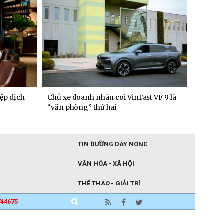
ệp dịch
Chủ xe doanh nhân coi VinFast VF 9 là
TTC En
“văn phòng” thứ hai
Nhãn h
TIN ĐƯỜNG DÂY NÓNG
VĂN HÓA - XÃ HỘI
THỂ THAO - GIẢI TRÍ
744675