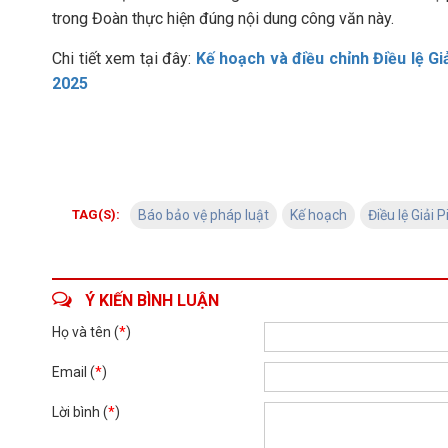
trong Đoàn thực hiện đúng nội dung công văn này.
Chi tiết xem tại đây:
Kế hoạch và điều chỉnh Điều lệ Gi
2025
TAG(S):
Báo bảo vệ pháp luật
Kế hoạch
Điều lệ Giải 
Ý KIẾN BÌNH LUẬN
Họ và tên (
*
)
Email (
*
)
Lời bình (
*
)