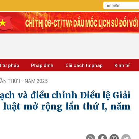
t tư pháp
Pháp đình
Cải cách tư pháp
Kinh tế
ẦN THỨ I - NĂM 2025
ch và điều chỉnh Điều lệ Giải
 luật mở rộng lần thứ I, năm