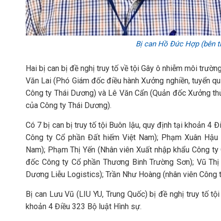
Bị can Hồ Đức Hợp (bên tr
Hai bị can bị đề nghị truy tố về tội Gây ô nhiễm môi trườ
Văn Lai (Phó Giám đốc điều hành Xưởng nghiền, tuyển qu
Công ty Thái Dương) và Lê Văn Cẩn (Quản đốc Xưởng thủ
của Công ty Thái Dương).
Có 7 bị can bị truy tố tội Buôn lậu, quy định tại khoản
Công ty Cổ phần Đất hiếm Việt Nam); Phạm Xuân Hậu 
Nam); Phạm Thị Yến (Nhân viên Xuất nhập khẩu Công ty
đốc Công ty Cổ phần Thương Binh Trường Sơn); Vũ Thị
Dương Liễu Logistics); Trần Như Hoàng (nhân viên Công 
Bị can Lưu Vũ (LIU YU, Trung Quốc) bị đề nghị truy tố tộ
khoản 4 Điều 323 Bộ luật Hình sự.