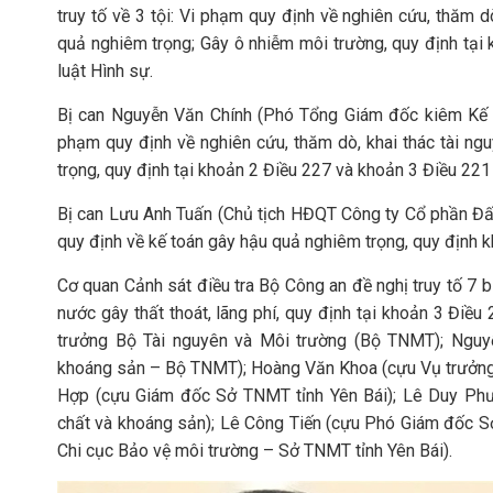
truy tố về 3 tội: Vi phạm quy định về nghiên cứu, thăm d
quả nghiêm trọng; Gây ô nhiễm môi trường, quy định tại
luật Hình sự.
Bị can Nguyễn Văn Chính (Phó Tổng Giám đốc kiêm Kế to
phạm quy định về nghiên cứu, thăm dò, khai thác tài ng
trọng, quy định tại khoản 2 Điều 227 và khoản 3 Điều 221
Bị can Lưu Anh Tuấn (Chủ tịch HĐQT Công ty Cổ phần Đất 
quy định về kế toán gây hậu quả nghiêm trọng, quy định k
Cơ quan Cảnh sát điều tra Bộ Công an đề nghị truy tố 7 b
nước gây thất thoát, lãng phí, quy định tại khoản 3 Điề
trưởng Bộ Tài nguyên và Môi trường (Bộ TNMT); Nguy
khoáng sản – Bộ TNMT); Hoàng Văn Khoa (cựu Vụ trưởng
Hợp (cựu Giám đốc Sở TNMT tỉnh Yên Bái); Lê Duy Phư
chất và khoáng sản); Lê Công Tiến (cựu Phó Giám đốc S
Chi cục Bảo vệ môi trường – Sở TNMT tỉnh Yên Bái).