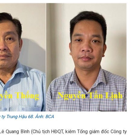
 ty Trung Hậu 68. Ảnh: BCA
an Lê Quang Bình (Chủ tịch HĐQT, kiêm Tổng giám đốc Công ty