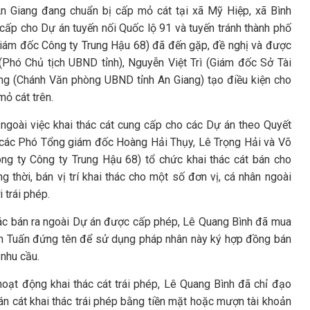
An Giang đang chuẩn bị cấp mỏ cát tại xã Mỹ Hiệp, xã Bình
cấp cho Dự án tuyến nối Quốc lộ 91 và tuyến tránh thành phố
iám đốc Công ty Trung Hậu 68) đã đến gặp, đề nghị và được
(Phó Chủ tịch UBND tỉnh), Nguyễn Việt Trì (Giám đốc Sở Tài
ng (Chánh Văn phòng UBND tỉnh An Giang) tạo điều kiện cho
ỏ cát trên.
ngoài việc khai thác cát cung cấp cho các Dự án theo Quyết
 các Phó Tổng giám đốc Hoàng Hải Thụy, Lê Trọng Hải và Võ
ng ty Công ty Trung Hậu 68) tổ chức khai thác cát bán cho
 thời, bán vị trí khai thác cho một số đơn vị, cá nhân ngoài
 trái phép.
hác bán ra ngoài Dự án được cấp phép, Lê Quang Bình đã mua
nh Tuấn đứng tên để sử dụng pháp nhân này ký hợp đồng bán
 nhu cầu.
 hoạt động khai thác cát trái phép, Lê Quang Bình đã chỉ đạo
n cát khai thác trái phép bằng tiền mặt hoặc mượn tài khoản