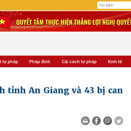
t tư pháp
Pháp đình
Cải cách tư pháp
Kinh tế
ch tỉnh An Giang và 43 bị can