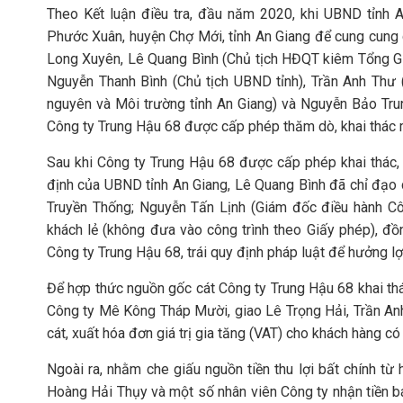
Theo Kết luận điều tra, đầu năm 2020, khi UBND tỉnh 
Phước Xuân, huyện Chợ Mới, tỉnh An Giang để cung cung 
Long Xuyên, Lê Quang Bình (Chủ tịch HĐQT kiêm Tổng G
Nguyễn Thanh Bình (Chủ tịch UBND tỉnh), Trần Anh Thư 
nguyên và Môi trường tỉnh An Giang) và Nguyễn Bảo Tru
Công ty Trung Hậu 68 được cấp phép thăm dò, khai thác m
Sau khi Công ty Trung Hậu 68 được cấp phép khai thác, 
định của UBND tỉnh An Giang, Lê Quang Bình đã chỉ đạo
Truyền Thống; Nguyễn Tấn Lịnh (Giám đốc điều hành Cô
khách lẻ (không đưa vào công trình theo Giấy phép), đồng
Công ty Trung Hậu 68, trái quy định pháp luật để hưởng lợi
Để hợp thức nguồn gốc cát Công ty Trung Hậu 68 khai t
Công ty Mê Kông Tháp Mười, giao Lê Trọng Hải, Trần A
cát, xuất hóa đơn giá trị gia tăng (VAT) cho khách hàng có
Ngoài ra, nhằm che giấu nguồn tiền thu lợi bất chính từ
Hoàng Hải Thụy và một số nhân viên Công ty nhận tiền bá