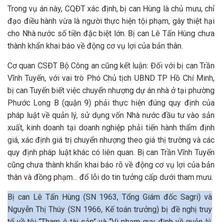
Trong vụ án này, CQĐT xác định, bị can Hùng là chủ mưu, chỉ
đạo điều hành vừa là người thực hiện tội phạm, gây thiệt hại
cho Nhà nước số tiền đặc biệt lớn. Bị can Lê Tấn Hùng chưa
thành khẩn khai báo về động cơ vụ lợi của bản thân.
Cơ quan CSĐT Bộ Công an cũng kết luận: Đối với bị can Trần
Vĩnh Tuyến, với vai trò Phó Chủ tịch UBND TP Hồ Chí Minh,
bị can Tuyến biết việc chuyển nhượng dự án nhà ở tại phường
Phước Long B (quận 9) phải thực hiện đúng quy định của
pháp luật về quản lý, sử dụng vốn Nhà nước đầu tư vào sản
xuất, kinh doanh tại doanh nghiệp phải tiến hành thẩm định
giá, xác định giá trị chuyển nhượng theo giá thị trường và các
quy định pháp luật khác có liên quan. Bị can Trần Vĩnh Tuyến
cũng chưa thành khẩn khai báo rõ về động cơ vụ lợi của bản
thân và đồng phạm... đổ lỗi do tin tưởng cấp dưới tham mưu.
Bị can Lê Tấn Hùng (SN 1963, Tổng Giám đốc Sagri) và
Nguyễn Thị Thúy (SN 1966, Kế toán trưởng) bị đề nghị truy
tố về tội “Tham ô tài sản” và “Vi phạm quy định về quản lý,