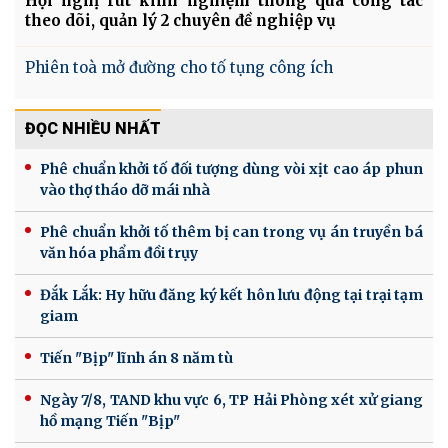
Hội nghị rút kinh nghiệm thông qua công tác
theo dõi, quản lý 2 chuyên đề nghiệp vụ
Phiên toà mở đường cho tố tụng công ích
ĐỌC NHIỀU NHẤT
Phê chuẩn khởi tố đối tượng dùng vòi xịt cao áp phun
vào thợ tháo dỡ mái nhà
Phê chuẩn khởi tố thêm bị can trong vụ án truyền bá
văn hóa phẩm đồi trụy
Đắk Lắk: Hy hữu đăng ký kết hôn lưu động tại trại tạm
giam
Tiến "Bịp" lĩnh án 8 năm tù
Ngày 7/8, TAND khu vực 6, TP Hải Phòng xét xử giang
hồ mạng Tiến "Bịp"