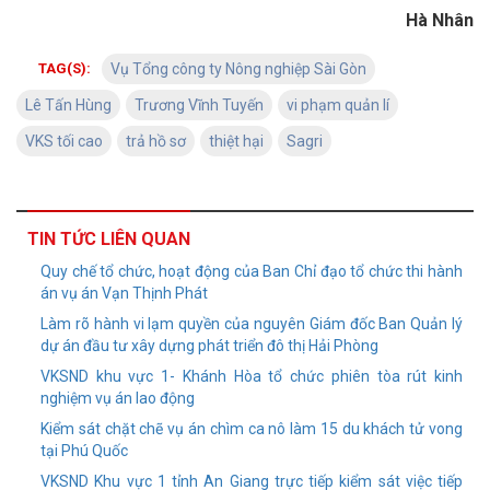
Hà Nhân
TAG(S):
Vụ Tổng công ty Nông nghiệp Sài Gòn
Lê Tấn Hùng
Trương Vĩnh Tuyến
vi phạm quản lí
VKS tối cao
trả hồ sơ
thiệt hại
Sagri
TIN TỨC LIÊN QUAN
Quy chế tổ chức, hoạt động của Ban Chỉ đạo tổ chức thi hành
án vụ án Vạn Thịnh Phát
Làm rõ hành vi lạm quyền của nguyên Giám đốc Ban Quản lý
dự án đầu tư xây dựng phát triển đô thị Hải Phòng
VKSND khu vực 1- Khánh Hòa tổ chức phiên tòa rút kinh
nghiệm vụ án lao động
Kiểm sát chặt chẽ vụ án chìm ca nô làm 15 du khách tử vong
tại Phú Quốc
VKSND Khu vực 1 tỉnh An Giang trực tiếp kiểm sát việc tiếp