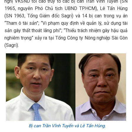
nghị VKSND tối cao truy tố các bị can Trần Vĩnh Tuyến (SN
1965, nguyên Phó Chủ tịch UBND TP.HCM), Lê Tấn Hùng
(SN 1963, Tổng Giám đốc Sagri) và 14 bị can trong vụ án
“Tham ô tài sản”; “Vi phạm quy định về quản lý, sử dụng tài
sản gây thất thoát lãng phí”; “Thiếu trách nhiệm gây hậu quả
nghiêm trọng” xảy ra tại Tổng Công ty Nông nghiệp Sài Gòn
(Sagri).
Bị can Trần Vĩnh Tuyến và Lê Tấn Hùng.