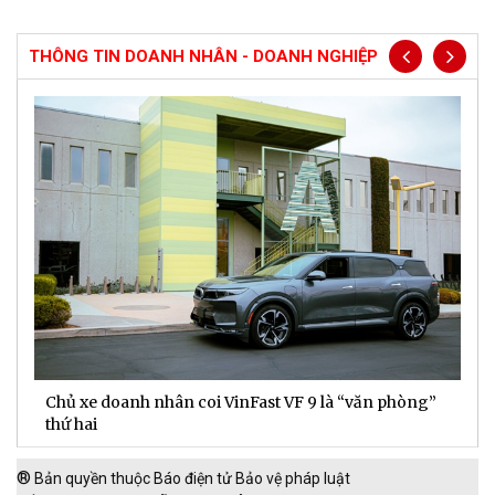
THÔNG TIN DOANH NHÂN - DOANH NGHIỆP
Chủ xe doanh nhân coi VinFast VF 9 là “văn phòng”
T
thứ hai
t
®
Bản quyền thuộc Báo điện tử Bảo vệ pháp luật