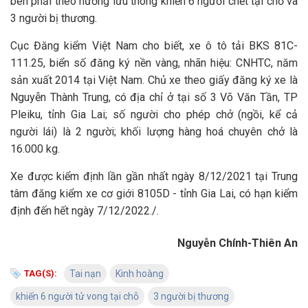
bên phải theo hướng lưu thông khiến 6 người chết tại chỗ và
3 người bị thương.
Cục Đăng kiểm Việt Nam cho biết, xe ô tô tải BKS 81C-
111.25, biển số đăng ký nền vàng, nhãn hiệu: CNHTC, năm
sản xuất 2014 tại Việt Nam. Chủ xe theo giấy đăng ký xe là
Nguyễn Thành Trung, có địa chỉ ở tại số 3 Võ Văn Tần, TP
Pleiku, tỉnh Gia Lai; số người cho phép chở (ngồi, kể cả
người lái) là 2 người; khối lượng hàng hoá chuyên chở là
16.000 kg.
Xe được kiểm định lần gần nhất ngày 8/12/2021 tại Trung
tâm đăng kiểm xe cơ giới 8105D - tỉnh Gia Lai, có hạn kiểm
định đến hết ngày 7/12/2022./.
Nguyễn Chính-Thiên An
TAG(S):
Tai nạn
Kinh hoàng
khiến 6 người tử vong tại chỗ
3 người bị thương