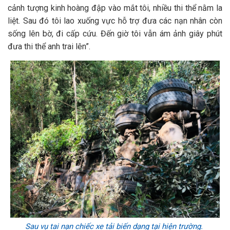
cảnh tượng kinh hoàng đập vào mắt tôi, nhiều thi thể nằm la
liệt. Sau đó tôi lao xuống vực hỗ trợ đưa các nạn nhân còn
sống lên bờ, đi cấp cứu. Đến giờ tôi vẫn ám ảnh giây phút
đưa thi thể anh trai lên”.
Sau vụ tai nạn chiếc xe tải biến dạng tại hiện trường.