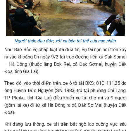
Người thân đau đớn, xót xa bên thi thể của nạn nhân.
Như Báo Bảo vệ pháp luật đã đưa tin, vụ tai nạn nói trên xảy
ra vào khoảng 0h ngày 9/2 tại trục đường liên xã Đak Sơmei
– Hà Đông (thuộc làng Bok Rei, xã Đak Sơmei, huyện Đắk
Đoa, tỉnh Gia Lai).
Theo đó, vào thời điểm trên, xe ô tô tải BKS: 81C-111.25 do
ông Huỳnh Đức Nguyên (SN 1983, trú tại phường Chi Lăng,
TP Pleiku, tỉnh Gia Lai) điều khiển xe tải chở mì và 9 người
(gồm lái xe) đi từ xã Hà Đông ra xã Đắk Sơ Mei (huyện Đắk
Đoa).
Khi đang lưu thông, xe tải trên bất ngờ lao xuống vực sâu