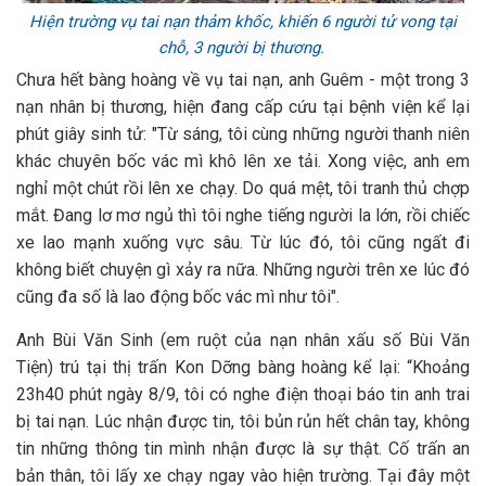
Hiện trường vụ tai nạn thảm khốc, khiến 6 người tử vong tại
chỗ, 3 người bị thương.
Chưa hết bàng hoàng về vụ tai nạn, anh Guêm - một trong 3
nạn nhân bị thương, hiện đang cấp cứu tại bệnh viện kể lại
phút giây sinh tử: "Từ sáng, tôi cùng những người thanh niên
khác chuyên bốc vác mì khô lên xe tải. Xong việc, anh em
nghỉ một chút rồi lên xe chạy. Do quá mệt, tôi tranh thủ chợp
mắt. Đang lơ mơ ngủ thì tôi nghe tiếng người la lớn, rồi chiếc
xe lao mạnh xuống vực sâu. Từ lúc đó, tôi cũng ngất đi
không biết chuyện gì xảy ra nữa. Những người trên xe lúc đó
cũng đa số là lao động bốc vác mì như tôi".
Anh Bùi Văn Sinh (em ruột của nạn nhân xấu số Bùi Văn
Tiện) trú tại thị trấn Kon Dỡng bàng hoàng kể lại: “Khoảng
23h40 phút ngày 8/9, tôi có nghe điện thoại báo tin anh trai
bị tai nạn. Lúc nhận được tin, tôi bủn rủn hết chân tay, không
tin những thông tin mình nhận được là sự thật. Cố trấn an
bản thân, tôi lấy xe chạy ngay vào hiện trường. Tại đây một