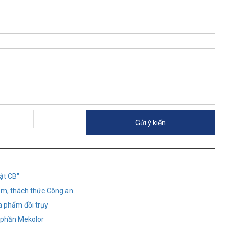
ật CB"
óm, thách thức Công an
a phẩm đồi trụy
ổ phần Mekolor