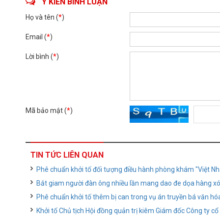
Ý KIẾN BÌNH LUẬN
Họ và tên (
*
)
Email (
*
)
Lời bình (
*
)
Mã bảo mật (
*
)
TIN TỨC LIÊN QUAN
Phê chuẩn khởi tố đối tượng điều hành phòng khám "Việt Nh
Bắt giam người đàn ông nhiều lần mang dao đe dọa hàng x
Phê chuẩn khởi tố thêm bị can trong vụ án truyền bá văn hó
Khởi tố Chủ tịch Hội đồng quản trị kiêm Giám đốc Công ty c