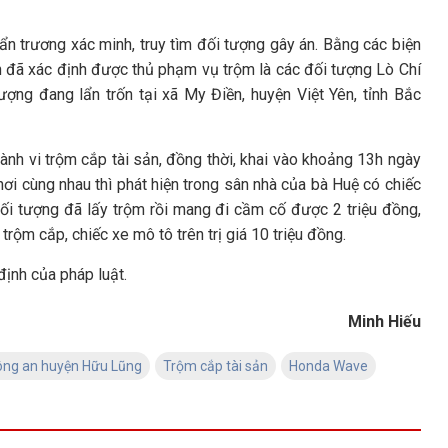
ẩn trương xác minh, truy tìm đối tượng gây án. Bằng các biện
 đã xác định được thủ phạm vụ trộm là các đối tượng Lò Chí
ợng đang lẩn trốn tại xã My Điền, huyện Việt Yên, tỉnh Bắc
ành vi trộm cắp tài sản, đồng thời, khai vào khoảng 13h ngày
i cùng nhau thì phát hiện trong sân nhà của bà Huệ có chiếc
đối tượng đã lấy trộm rồi mang đi cầm cố được 2 triệu đồng,
 trộm cắp, chiếc xe mô tô trên trị giá 10 triệu đồng.
định của pháp luật.
Minh Hiếu
ông an huyện Hữu Lũng
Trộm cắp tài sản
Honda Wave