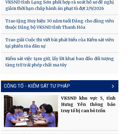
VKSND tỉnh Lạng Sơn phối hợp rà soát hồ sơ đề nghị
giảm thời hạn chấp hành án phạt tù đợt 2/9/2026
Trao tặng Huy hiệu 30 năm tuổi Đảng cho đảng viên
thuộc Đảng bộ VKSND tỉnh Thanh Hóa
Trao giải Cuộc thi viết bài phát biểu của Kiểm sát viên
tại phiên tòa dân sự
Kiểm sát việc tạm giữ, lấy lời khai ban đầu đối tượng
tàng trữ trái phép chất ma túy
CÔNG TỐ - KIỂM SÁT TƯ PHÁP
VKSND khu vực 5, tỉnh
Hưng Yên thông báo
truy tố bị can bỏ trốn