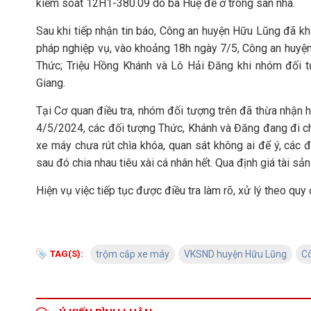
kiểm soát 12H1-380.09 do bà Huệ để ở trong sân nhà.
Sau khi tiếp nhận tin báo, Công an huyện Hữu Lũng đã kh
pháp nghiệp vụ, vào khoảng 18h ngày 7/5, Công an huyện
Thức; Triệu Hồng Khánh và Lô Hải Đăng khi nhóm đối tư
Giang.
Tại Cơ quan điều tra, nhóm đối tượng trên đã thừa nhận h
4/5/2024, các đối tượng Thức, Khánh và Đăng đang đi chơ
xe máy chưa rút chìa khóa, quan sát không ai để ý, các 
sau đó chia nhau tiêu xài cá nhân hết. Qua định giá tài sản
Hiện vụ việc tiếp tục được điều tra làm rõ, xử lý theo quy 
TAG(S):
trộm cắp xe máy
VKSND huyện Hữu Lũng
C