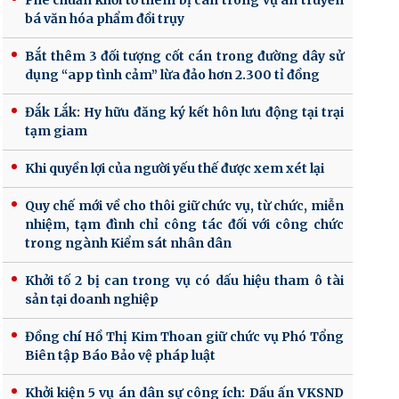
Phê chuẩn khởi tố thêm bị can trong vụ án truyền
bá văn hóa phẩm đồi trụy
Bắt thêm 3 đối tượng cốt cán trong đường dây sử
dụng “app tình cảm” lừa đảo hơn 2.300 tỉ đồng
Đắk Lắk: Hy hữu đăng ký kết hôn lưu động tại trại
tạm giam
Khi quyền lợi của người yếu thế được xem xét lại
Quy chế mới về cho thôi giữ chức vụ, từ chức, miễn
nhiệm, tạm đình chỉ công tác đối với công chức
trong ngành Kiểm sát nhân dân
Khởi tố 2 bị can trong vụ có dấu hiệu tham ô tài
sản tại doanh nghiệp
Đồng chí Hồ Thị Kim Thoan giữ chức vụ Phó Tổng
Biên tập Báo Bảo vệ pháp luật
Khởi kiện 5 vụ án dân sự công ích: Dấu ấn VKSND