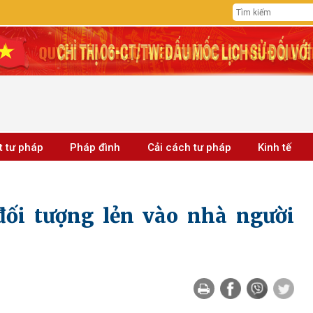
t tư pháp
Pháp đình
Cải cách tư pháp
Kinh tế
ối tượng lẻn vào nhà người