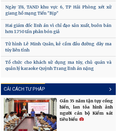
Ngày 7/8, TAND khu vực 6, TP Hải Phòng xét xử
giang hồ mạng Tiến "Bịp"
Hai giám đốc lĩnh án vì chỉ đạo sản xuất, buôn bán
hơn 1.750 tấn phân bón giả
Tử hình Lê Minh Quân, kẻ cầm đầu đường dây ma
túy liên tỉnh
Tổ chức cho khách sử dụng ma túy, chủ quán và
quản lý karaoke Quỳnh Trang lĩnh án nặng
CẢI CÁCH TƯ PHÁP
Gần 35 năm tận tụy cống
hiến, lan tỏa hình ảnh
người cán bộ Kiểm sát
tiêu biểu