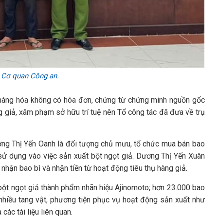
i Cơ quan Công an.
ố hàng hóa không có hóa đơn, chứng từ chứng minh nguồn gốc
g giả, xâm phạm sở hữu trí tuệ nên Tổ công tác đã đưa về trụ
ương Thị Yến Oanh là đối tượng chủ mưu, tổ chức mua bán bao
sử dụng vào việc sản xuất bột ngọt giả. Dương Thị Yến Xuân
o nhận bao bì và nhận tiền từ hoạt động tiêu thụ hàng giả.
 bột ngọt giả thành phẩm nhãn hiệu Ajinomoto; hơn 23.000 bao
 nhiều tang vật, phương tiện phục vụ hoạt động sản xuất như
các tài liệu liên quan.