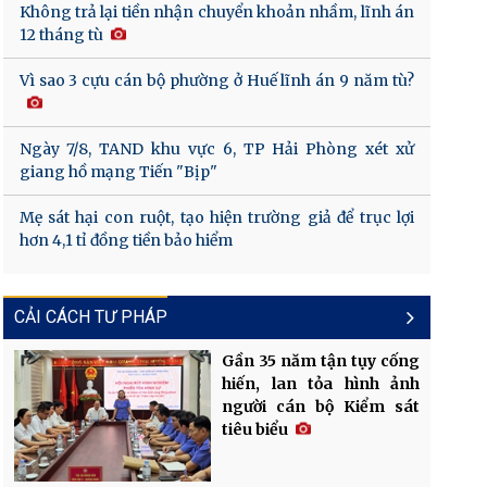
Không trả lại tiền nhận chuyển khoản nhầm, lĩnh án
12 tháng tù
Vì sao 3 cựu cán bộ phường ở Huế lĩnh án 9 năm tù?
Ngày 7/8, TAND khu vực 6, TP Hải Phòng xét xử
giang hồ mạng Tiến "Bịp"
Mẹ sát hại con ruột, tạo hiện trường giả để trục lợi
hơn 4,1 tỉ đồng tiền bảo hiểm
CẢI CÁCH TƯ PHÁP
Gần 35 năm tận tụy cống
hiến, lan tỏa hình ảnh
người cán bộ Kiểm sát
tiêu biểu