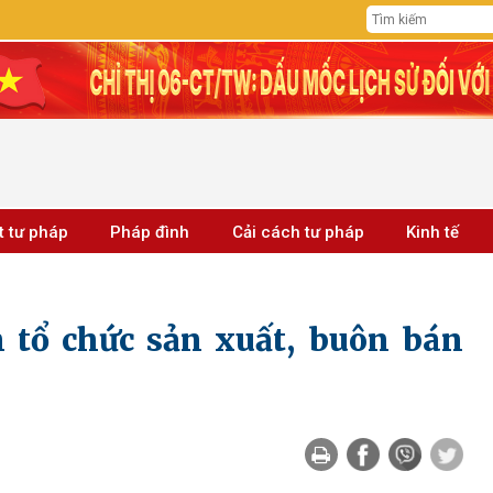
t tư pháp
Pháp đình
Cải cách tư pháp
Kinh tế
n tổ chức sản xuất, buôn bán