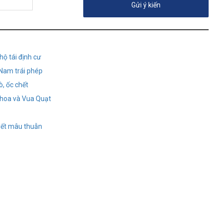
hộ tái định cư
 Nam trái phép
ò, ốc chết
Khoa và Vua Quạt
uyết mâu thuẫn