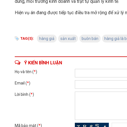
dùng, môi trường kinh doanh và trật tự quản lý kinh tế.
Hiện vụ án đang được tiếp tục điều tra mở rộng để xử lý 
TAG(S):
hàng giả
sản xuất
buôn bán
hàng giả là 
Ý KIẾN BÌNH LUẬN
Họ và tên (
*
)
Email (
*
)
Lời bình (
*
)
Mã bảo mật (
*
)