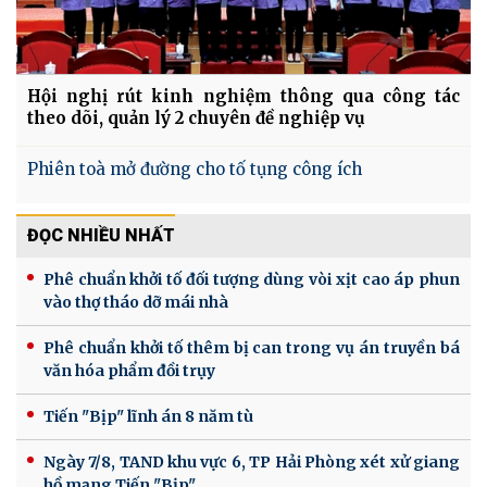
Hội nghị rút kinh nghiệm thông qua công tác
theo dõi, quản lý 2 chuyên đề nghiệp vụ
Phiên toà mở đường cho tố tụng công ích
ĐỌC NHIỀU NHẤT
Phê chuẩn khởi tố đối tượng dùng vòi xịt cao áp phun
vào thợ tháo dỡ mái nhà
Phê chuẩn khởi tố thêm bị can trong vụ án truyền bá
văn hóa phẩm đồi trụy
Tiến "Bịp" lĩnh án 8 năm tù
Ngày 7/8, TAND khu vực 6, TP Hải Phòng xét xử giang
hồ mạng Tiến "Bịp"