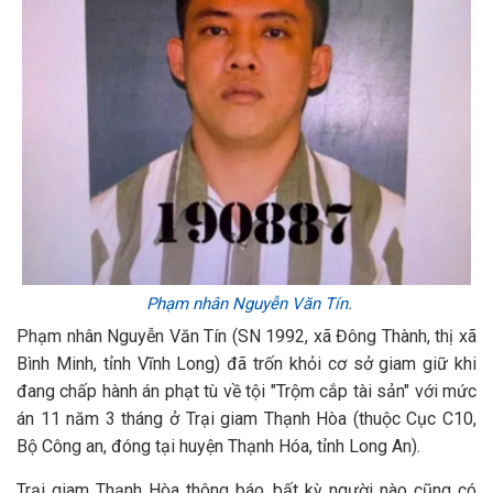
Phạm nhân Nguyễn Văn Tín.
Phạm nhân Nguyễn Văn Tín (SN 1992, xã Đông Thành, thị xã
Bình Minh, tỉnh Vĩnh Long) đã trốn khỏi cơ sở giam giữ khi
đang chấp hành án phạt tù về tội "Trộm cắp tài sản" với mức
án 11 năm 3 tháng ở Trại giam Thạnh Hòa (thuộc Cục C10,
Bộ Công an, đóng tại huyện Thạnh Hóa, tỉnh Long An).
Trại giam Thạnh Hòa thông báo, bất kỳ người nào cũng có