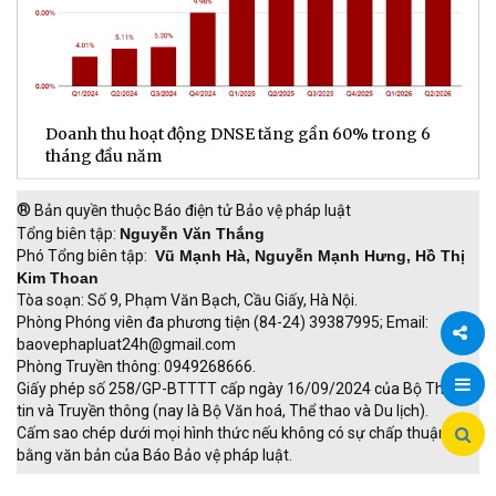
ế
Doanh thu hoạt động DNSE tăng gần 60% trong 6
Đ
tháng đầu năm
đ
®
Bản quyền thuộc Báo điện tử Bảo vệ pháp luật
Tổng biên tập:
Nguyễn Văn Thắng
Phó Tổng biên tập:
Vũ Mạnh Hà, Nguyễn Mạnh Hưng, Hồ Thị
Kim Thoan
Tòa soạn: Số 9, Phạm Văn Bạch, Cầu Giấy, Hà Nội.
Phòng Phóng viên đa phương tiện (84-24) 39387995; Email:
baovephapluat24h@gmail.com
Phòng Truyền thông: 0949268666.
Chia
Giấy phép số 258/GP-BTTTT cấp ngày 16/09/2024 của Bộ Thông
tin và Truyền thông (nay là Bộ Văn hoá, Thể thao và Du lịch).
sẻ
Cấm sao chép dưới mọi hình thức nếu không có sự chấp thuận
bằng văn bản của Báo Bảo vệ pháp luật.
TRI NAM GROUP
Giao thông thông minh