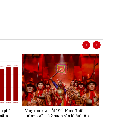
n phái
Vingroup ra mắt "Đất Nước Thiên
Sun Gr
i năm
Hùng Ca" - “kỳ quan sân khấu” tôn
vụ mặt