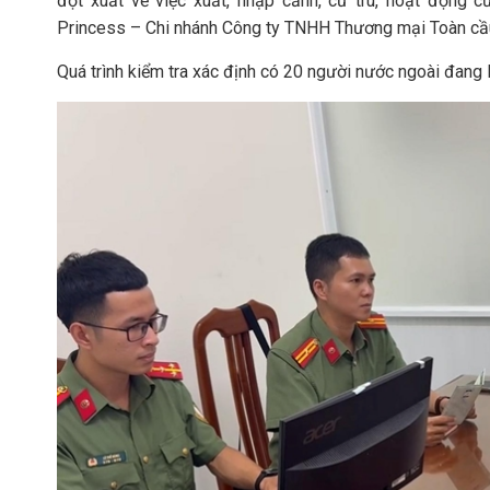
đột xuất về việc xuất, nhập cảnh, cư trú, hoạt động 
Princess – Chi nhánh Công ty TNHH Thương mại Toàn cầ
Quá trình kiểm tra xác định có 20 người nước ngoài đang