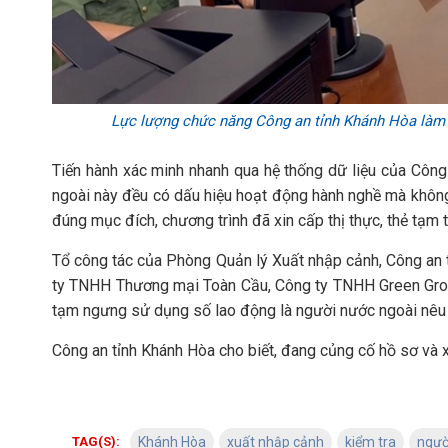
Lực lượng chức năng Công an tỉnh Khánh Hòa làm vi
Tiến hành xác minh nhanh qua hệ thống dữ liệu của Công
ngoài này đều có dấu hiệu hoạt động hành nghề mà khô
đúng mục đích, chương trình đã xin cấp thị thực, thẻ tạm t
Tổ công tác của Phòng Quản lý Xuất nhập cảnh, Công an 
ty TNHH Thương mại Toàn Cầu, Công ty TNHH Green Grou
tạm ngưng sử dụng số lao động là người nước ngoài nêu t
Công an tỉnh Khánh Hòa cho biết, đang củng cố hồ sơ và xử
TAG(S):
Khánh Hòa
xuất nhập cảnh
kiểm tra
ngườ