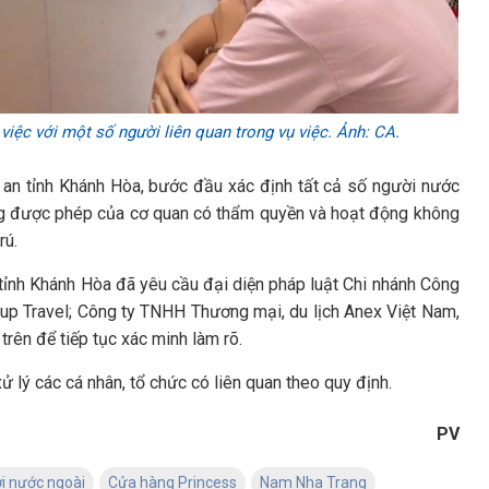
ệc với một số người liên quan trong vụ việc. Ảnh: CA.
 an tỉnh Khánh Hòa, bước đầu xác định tất cả số người nước
ng được phép của cơ quan có thẩm quyền và hoạt động không
rú.
tỉnh Khánh Hòa đã yêu cầu đại diện pháp luật Chi nhánh Công
p Travel; Công ty TNHH Thương mại, du lịch Anex Việt Nam,
rên để tiếp tục xác minh làm rõ.
 lý các cá nhân, tổ chức có liên quan theo quy định.
PV
i nước ngoài
Cửa hàng Princess
Nam Nha Trang