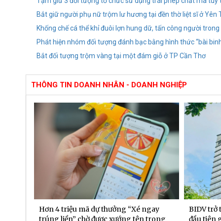
Tạm giữ 3 đối tượng tổ chức sử dụng trái phép chất ma túy 
Bắt giữ người phụ nữ trộm lư hương tại đền thờ liệt sĩ ở Yên
Khống chế cá thể khỉ đuôi lợn hung dữ, tấn công người trong
Phát hiện nhóm đối tượng đánh bạc bằng hình thức “bài bin
Bắt đối tượng trộm vàng tại một đám giỗ ở TP Cần Thơ
THÔNG TIN DOANH NHÂN - DOANH NGHIỆP
 đạt
Hơn 4 triệu mã dự thưởng “Xé ngay
BIDV trở
6 tháng
trúng liền” chờ được xướng tên trong
đầu tiên