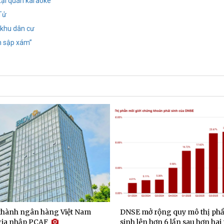
tại quán karaoke
 Tử
 khu dân cư
h sập xám”
 thành ngân hàng Việt Nam
DNSE mở rộng quy mô thị phầ
 gia nhập PCAF
sinh lên hơn 6 lần sau hơn ha