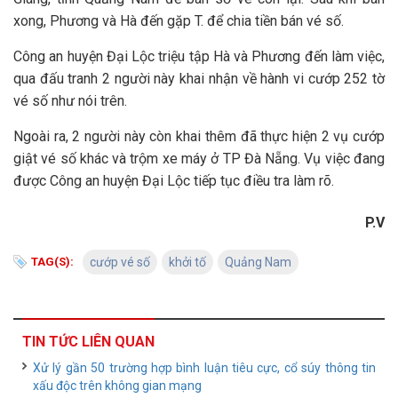
xong, Phương và Hà đến gặp T. để chia tiền bán vé số.
Công an huyện Đại Lộc triệu tập Hà và Phương đến làm việc,
qua đấu tranh 2 người này khai nhận về hành vi cướp 252 tờ
vé số như nói trên.
Ngoài ra, 2 người này còn khai thêm đã thực hiện 2 vụ cướp
giật vé số khác và trộm xe máy ở TP Đà Nẵng. Vụ việc đang
được Công an huyện Đại Lộc tiếp tục điều tra làm rõ.
P.V
TAG(S):
cướp vé số
khởi tố
Quảng Nam
TIN TỨC LIÊN QUAN
Xử lý gần 50 trường hợp bình luận tiêu cực, cổ súy thông tin
xấu độc trên không gian mạng