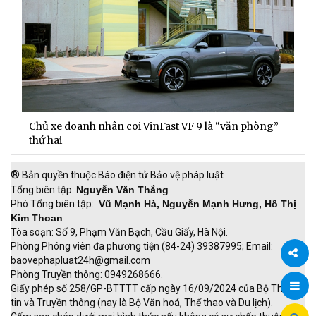
Chủ xe doanh nhân coi VinFast VF 9 là “văn phòng”
T
thứ hai
t
®
Bản quyền thuộc Báo điện tử Bảo vệ pháp luật
Tổng biên tập:
Nguyễn Văn Thắng
Phó Tổng biên tập:
Vũ Mạnh Hà, Nguyễn Mạnh Hưng, Hồ Thị
Kim Thoan
Tòa soạn: Số 9, Phạm Văn Bạch, Cầu Giấy, Hà Nội.
Phòng Phóng viên đa phương tiện (84-24) 39387995; Email:
baovephapluat24h@gmail.com
Phòng Truyền thông: 0949268666.
Chia
Giấy phép số 258/GP-BTTTT cấp ngày 16/09/2024 của Bộ Thông
tin và Truyền thông (nay là Bộ Văn hoá, Thể thao và Du lịch).
sẻ