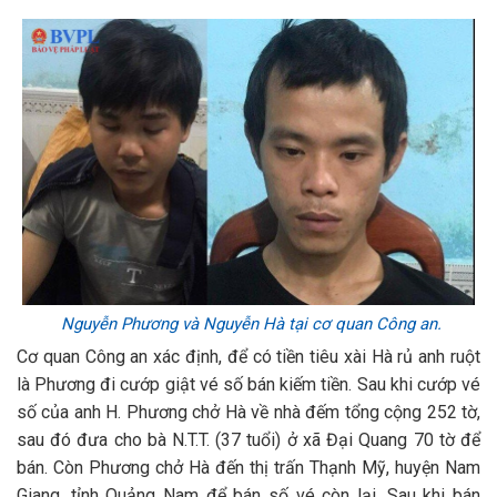
Nguyễn Phương và Nguyễn Hà tại cơ quan Công an.
Cơ quan Công an xác định, để có tiền tiêu xài Hà rủ anh ruột
là Phương đi cướp giật vé số bán kiếm tiền. Sau khi cướp vé
số của anh H. Phương chở Hà về nhà đếm tổng cộng 252 tờ,
sau đó đưa cho bà N.T.T. (37 tuổi) ở xã Đại Quang 70 tờ để
bán. Còn Phương chở Hà đến thị trấn Thạnh Mỹ, huyện Nam
Giang, tỉnh Quảng Nam để bán số vé còn lại. Sau khi bán