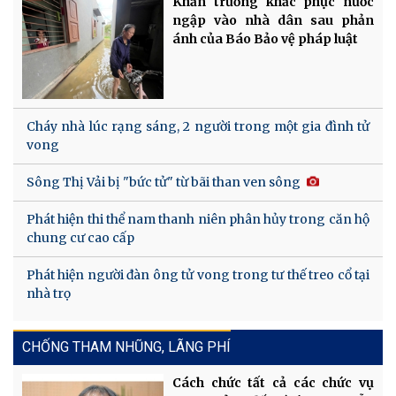
Khẩn trương khắc phục nước
ngập vào nhà dân sau phản
ánh của Báo Bảo vệ pháp luật
Cháy nhà lúc rạng sáng, 2 người trong một gia đình tử
vong
Sông Thị Vải bị "bức tử" từ bãi than ven sông
Phát hiện thi thể nam thanh niên phân hủy trong căn hộ
chung cư cao cấp
Phát hiện người đàn ông tử vong trong tư thế treo cổ tại
nhà trọ
CHỐNG THAM NHŨNG, LÃNG PHÍ
Cách chức tất cả các chức vụ