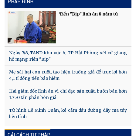
PHÁP ĐÌNH
Tiến "Bịp" lĩnh án 8 năm tù
Ngày 7/8, TAND khu vực 6, TP Hải Phòng xét xử giang
hồ mạng Tiến "Bịp"
Mẹ sát hại con ruột, tạo hiện trường giả để trục lợi hơn
4,1 tỉ đồng tiền bảo hiểm
Hai giám đốc lĩnh án vì chỉ đạo sản xuất, buôn bán hơn
1.750 tấn phân bón giả
Tử hình Lê Minh Quân, kẻ cầm đầu đường dây ma túy
liên tỉnh
CẢI CÁCH TƯ PHÁP