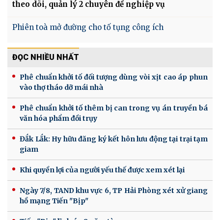
theo dõi, quản lý 2 chuyên đề nghiệp vụ
Phiên toà mở đường cho tố tụng công ích
ĐỌC NHIỀU NHẤT
Phê chuẩn khởi tố đối tượng dùng vòi xịt cao áp phun
vào thợ tháo dỡ mái nhà
Phê chuẩn khởi tố thêm bị can trong vụ án truyền bá
văn hóa phẩm đồi trụy
Đắk Lắk: Hy hữu đăng ký kết hôn lưu động tại trại tạm
giam
Khi quyền lợi của người yếu thế được xem xét lại
Ngày 7/8, TAND khu vực 6, TP Hải Phòng xét xử giang
hồ mạng Tiến "Bịp"