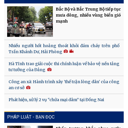
Bắc Bộ và Bắc Trung Bộ tiếp tục
mưa dông, nhiều vùng biển gió
mạnh
Nhiều người hốt hoảng thoát khỏi đám cháy trên phố
Trần Khánh Dư, Hải Phòng
Hà Tĩnh trao giải cuộc thi chính luận về bảo vệ nền tảng
tư tưởng của Đảng
Công an xã: Hành trình xây 'thế trận lòng dân' của công
an cơ sở
Phát hiện, xử lý 2 vụ “chứa mại dâm” tại Đồng Nai
PHÁP LUẬT - BẠN ĐỌC