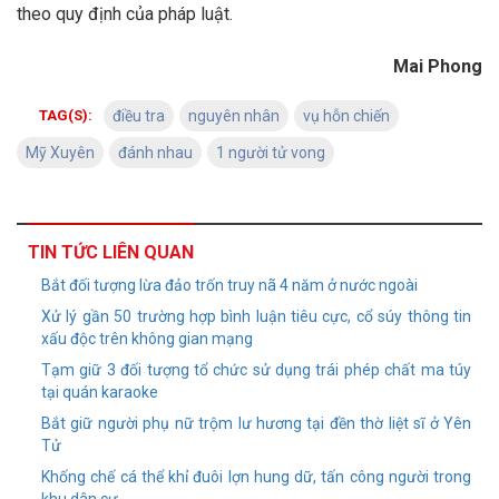
theo quy định của pháp luật.
Mai Phong
TAG(S):
điều tra
nguyên nhân
vụ hỗn chiến
Mỹ Xuyên
đánh nhau
1 người tử vong
TIN TỨC LIÊN QUAN
Bắt đối tượng lừa đảo trốn truy nã 4 năm ở nước ngoài
Xử lý gần 50 trường hợp bình luận tiêu cực, cổ súy thông tin
xấu độc trên không gian mạng
Tạm giữ 3 đối tượng tổ chức sử dụng trái phép chất ma túy
tại quán karaoke
Bắt giữ người phụ nữ trộm lư hương tại đền thờ liệt sĩ ở Yên
Tử
Khống chế cá thể khỉ đuôi lợn hung dữ, tấn công người trong