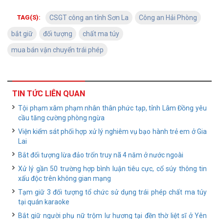
TAG(S):
CSGT công an tỉnh Sơn La
Công an Hải Phòng
bắt giữ
đối tượng
chất ma túy
mua bán vận chuyển trái phép
TIN TỨC LIÊN QUAN
Tội phạm xâm phạm nhân thân phức tạp, tỉnh Lâm Đồng yêu
cầu tăng cường phòng ngừa
Viện kiểm sát phối hợp xử lý nghiêm vụ bạo hành trẻ em ở Gia
Lai
Bắt đối tượng lừa đảo trốn truy nã 4 năm ở nước ngoài
Xử lý gần 50 trường hợp bình luận tiêu cực, cổ súy thông tin
xấu độc trên không gian mạng
Tạm giữ 3 đối tượng tổ chức sử dụng trái phép chất ma túy
tại quán karaoke
Bắt giữ người phụ nữ trộm lư hương tại đền thờ liệt sĩ ở Yên