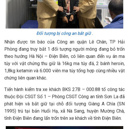
Đối tượng bị công an bắt giữ .
Nhận được tin báo của Công an quận Lê Chân, TP Hải
Phòng đang truy bắt 1 đối tượng người mông đang bỏ trốn
theo hướng Hà Nội – Điện Biên, có liên quan đến vụ án ma
túy với vật chứng thu giữ là 16kg ma túy đá, 2 bánh heroin,
1,8kg ketamin và 6.000 viên ma túy tổng hợp cùng nhiều vật
chứng liên quan khác.
Tiến hành kiểm tra xe khách BKS 27B – 000.88 tổ công tác
thuộc Đội CSGT Số 1 – Phòng CSGT Công an tỉnh Sơn La đã
phát hiện và bắt giữ tại chỗ đối tượng Giàng A Chìa (SN
1995) trú tại bản Huổi Hạ, xã Nà Sang, huyện Mường Chà,
tỉnh Điện Biên đang lẩn trốn trên xe khách về tỉnh Điện Biên.