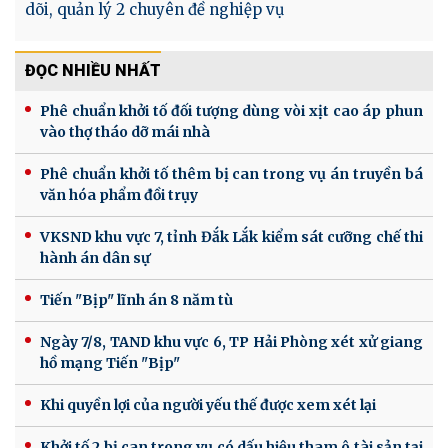
dõi, quản lý 2 chuyên đề nghiệp vụ
ĐỌC NHIỀU NHẤT
Phê chuẩn khởi tố đối tượng dùng vòi xịt cao áp phun
vào thợ tháo dỡ mái nhà
Phê chuẩn khởi tố thêm bị can trong vụ án truyền bá
văn hóa phẩm đồi trụy
VKSND khu vực 7, tỉnh Đắk Lắk kiểm sát cưỡng chế thi
hành án dân sự
Tiến "Bịp" lĩnh án 8 năm tù
Ngày 7/8, TAND khu vực 6, TP Hải Phòng xét xử giang
hồ mạng Tiến "Bịp"
Khi quyền lợi của người yếu thế được xem xét lại
Khởi tố 2 bị can trong vụ có dấu hiệu tham ô tài sản tại