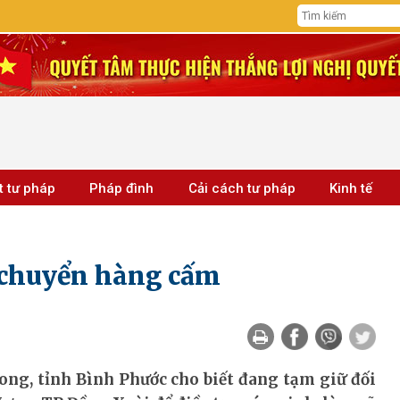
t tư pháp
Pháp đình
Cải cách tư pháp
Kinh tế
n chuyển hàng cấm
ong, tỉnh Bình Phước cho biết đang tạm giữ đối