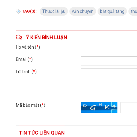
TAG(S):
Thuốc lá lậu
vận chuyển
bắt quả tang
thu
Ý KIẾN BÌNH LUẬN
Họ và tên (
*
)
Email (
*
)
Lời bình (
*
)
Mã bảo mật (
*
)
TIN TỨC LIÊN QUAN