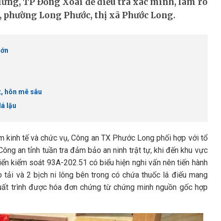
ưng, TP Đồng Xoài để điều tra xác minh, làm rõ
, phường Long Phước, thị xã Phước Long.
lớn
u
ật, hôn mê sâu
lá lậu
 kinh tế và chức vụ, Công an TX Phước Long phối hợp với tổ
ng an tỉnh tuần tra đảm bảo an ninh trật tự, khi đến khu vực
ển kiểm soát 93A-202.51 có biểu hiện nghi vấn nên tiến hành
o tải và 2 bịch ni lông bên trong có chứa thuốc lá điếu mang
 xuất trình được hóa đơn chứng từ chứng minh nguồn gốc hợp