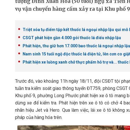
tượng Đinh Xuân Hoà (50 tuổi) ngụ xã Tiến H
vụ vận chuyển hàng cấm xảy ra tại Khu phố 9
Triệt xóa tụ điểm tập kết thuốc lá ngoại nhập lậu qui mô 
CSGT phát hiện gần 4.000 gói thuốc lá điếu nhập lậu
Phát hiện, thu giữ hơn 17.000 bao thuốc lá ngoại nhập lậ
Nam sinh 15 tuổi ngộ độc thuốc lá điện tử, lên cơn co gi
Phát hiện xe luồng xanh chở thực phẩm hỗ trợ và... thuốc 
Trước đó, vào khoảng 11h ngày 18/11, đội CSĐT tội phạm
tuần tra kiểm soát giao thông tuyến ĐT759, phòng CSGT Cô
Khu phố 9, phường Long Phước phát hiện xe ô tô mang bi
dừng xe để kiểm tra. Phát hiện trên xe ô tô có chở 4 ba
nhãn hiệu Jet và Hero. Qua làm việc, lái xe ô tô không
pháp của hàng hóa trên.