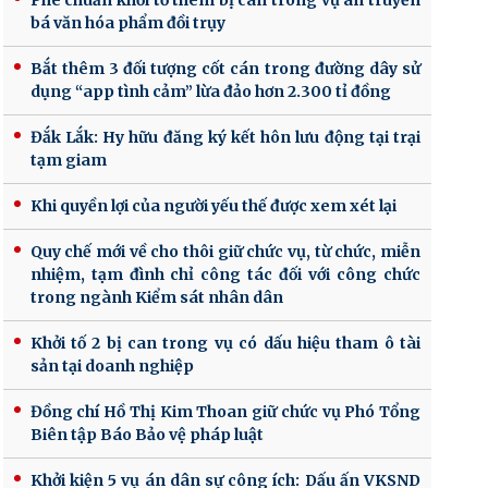
Phê chuẩn khởi tố thêm bị can trong vụ án truyền
bá văn hóa phẩm đồi trụy
Bắt thêm 3 đối tượng cốt cán trong đường dây sử
dụng “app tình cảm” lừa đảo hơn 2.300 tỉ đồng
Đắk Lắk: Hy hữu đăng ký kết hôn lưu động tại trại
tạm giam
Khi quyền lợi của người yếu thế được xem xét lại
Quy chế mới về cho thôi giữ chức vụ, từ chức, miễn
nhiệm, tạm đình chỉ công tác đối với công chức
trong ngành Kiểm sát nhân dân
Khởi tố 2 bị can trong vụ có dấu hiệu tham ô tài
sản tại doanh nghiệp
Đồng chí Hồ Thị Kim Thoan giữ chức vụ Phó Tổng
Biên tập Báo Bảo vệ pháp luật
Khởi kiện 5 vụ án dân sự công ích: Dấu ấn VKSND