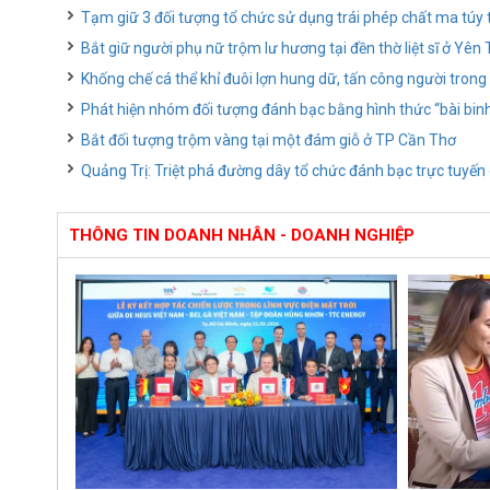
Tạm giữ 3 đối tượng tổ chức sử dụng trái phép chất ma túy 
Bắt giữ người phụ nữ trộm lư hương tại đền thờ liệt sĩ ở Yên
Khống chế cá thể khỉ đuôi lợn hung dữ, tấn công người trong
Phát hiện nhóm đối tượng đánh bạc bằng hình thức “bài bin
Bắt đối tượng trộm vàng tại một đám giỗ ở TP Cần Thơ
Quảng Trị: Triệt phá đường dây tổ chức đánh bạc trực tuyến
THÔNG TIN DOANH NHÂN - DOANH NGHIỆP