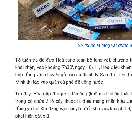
Số thuốc lá tang vật được
Tổ tuần tra đã đưa Hoà cùng toàn bộ tang vật, phương ti
khai nhận, vào khoảng 7h30', ngày 18/11, Hòa điều khiển 
hợp đồng vận chuyển gỗ cao su thanh lý. Sau đó, trên đ
Minh thì tấp vào quán cà phê để uống nước.
Tại đây, Hòa gặp 1 người đàn ông (không rõ nhân thân la
trong có chứa 216 cây thuốc lá điếu mang nhãn hiệu J
đồng ý chở. Khi đang vận chuyển đến khu vực khu phố 9
phát hiện bắt giữ.