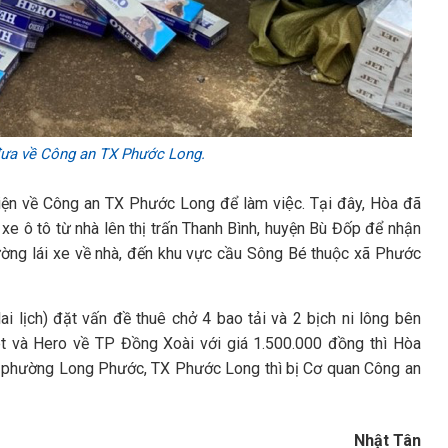
 đưa về Công an TX Phước Long.
ện về Công an TX Phước Long để làm việc. Tại đây, Hòa đã
xe ô tô từ nhà lên thị trấn Thanh Bình, huyện Bù Đốp để nhận
ường lái xe về nhà, đến khu vực cầu Sông Bé thuộc xã Phước
i lịch) đặt vấn đề thuê chở 4 bao tải và 2 bịch ni lông bên
et và Hero về TP Đồng Xoài với giá 1.500.000 đồng thì Hòa
, phường Long Phước, TX Phước Long thì bị Cơ quan Công an
Nhật Tân