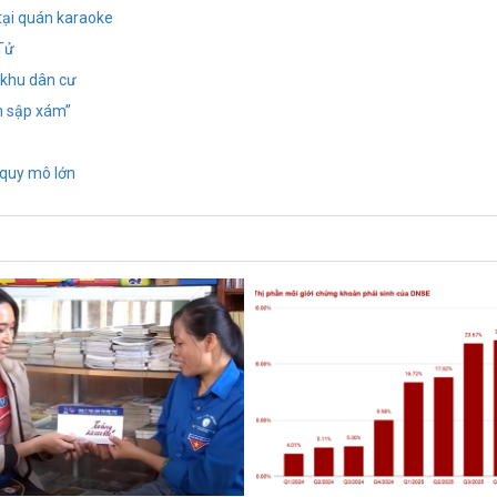
tại quán karaoke
 Tử
 khu dân cư
h sập xám”
 quy mô lớn