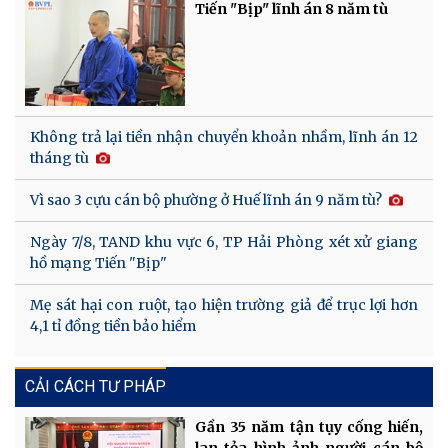
Tiến "Bịp" lĩnh án 8 năm tù
Không trả lại tiền nhận chuyển khoản nhầm, lĩnh án 12
tháng tù
Vì sao 3 cựu cán bộ phường ở Huế lĩnh án 9 năm tù?
Ngày 7/8, TAND khu vực 6, TP Hải Phòng xét xử giang
hồ mạng Tiến "Bịp"
Mẹ sát hại con ruột, tạo hiện trường giả để trục lợi hơn
4,1 tỉ đồng tiền bảo hiểm
CẢI CÁCH TƯ PHÁP
Gần 35 năm tận tụy cống hiến,