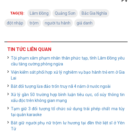
PV
TAG(S):
Lâm Đồng
Quảng Sơn
Bắc Gia Nghĩa
đột nhập
trộm
người tu hành
giả danh
TIN TỨC LIÊN QUAN
Tội phạm xâm phạm nhân thân phức tạp, tỉnh Lâm Đồng yêu
cầu tăng cường phòng ngừa
Viện kiểm sát phối hợp xử lý nghiêm vụ bạo hành trẻ em ở Gia
Lai
Bắt đối tượng lừa đảo trốn truy nã 4 năm ở nước ngoài
Xử lý gần 50 trường hợp bình luận tiêu cực, cổ súy thông tin
xấu độc trên không gian mạng
Tạm giữ 3 đối tượng tổ chức sử dụng trái phép chất ma túy
tại quán karaoke
Bắt giữ người phụ nữ trộm lư hương tại đền thờ liệt sĩ ở Yên
Tử