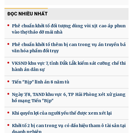
ĐỌC NHIỀU NHẤT
Phê chuẩn khởi tố đối tượng dùng vòi xịt cao áp phun
vào thợ tháo dỡ mái nhà
Phê chuẩn khởi tố thêm bị can trong vụ án truyền bá
văn hóa phẩm đồi trụy
VKSND khu vực 7, tỉnh Đắk Lắk kiểm sát cưỡng chế thi
hành án dân sự
Tiến "Bịp" lĩnh án 8 năm tù
Ngày 7/8, TAND khu vực 6, TP Hải Phòng xét xử giang
hồ mạng Tiến "Bịp"
Khi quyền lợi của người yếu thế được xem xét lại
Khởi tố 2 bị can trong vụ có dấu hiệu tham ô tài sản tại
doanh nghiệp