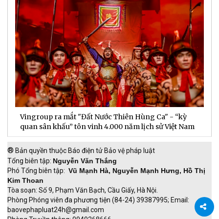
Vingroup ra mắt "Đất Nước Thiên Hùng Ca" - “kỳ
S
quan sân khấu” tôn vinh 4.000 năm lịch sử Việt Nam
P
®
Bản quyền thuộc Báo điện tử Bảo vệ pháp luật
Tổng biên tập:
Nguyễn Văn Thắng
Phó Tổng biên tập:
Vũ Mạnh Hà, Nguyễn Mạnh Hưng, Hồ Thị
Kim Thoan
Tòa soạn: Số 9, Phạm Văn Bạch, Cầu Giấy, Hà Nội.
Phòng Phóng viên đa phương tiện (84-24) 39387995; Email:
baovephapluat24h@gmail.com