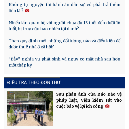
Không tự nguyện thi hành án dân sự, có phải trả thêm
tiền lãi?
Nhiều lần quan hệ với người chưa đủ 13 tuổi đến dưới 16
tuổi, bị truy cứu bao nhiêu tội danh?
Theo quy định mới, những đối tượng nào và điều kiện để
được thuê nhà ở xã hội?
“Bẫy” nghĩa vụ phát sinh và nguy cơ mất nhà sau hơn
một thập kỷ
ĐIỀU TRA THEO ĐƠN THƯ
Sau phản ánh của Báo Bảo vệ
pháp luật, Viện kiểm sát vào
cuộc bảo vệ lợi ích công