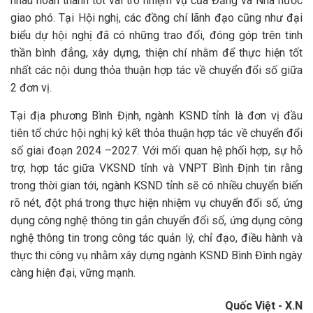
nhau hoàn thành tốt vai trò nhiệm vụ của Đảng và Nhà nước
giao phó. Tại Hội nghị, các đồng chí lãnh đạo cũng như đại
biểu dự hội nghị đã có những trao đổi, đóng góp trên tinh
thần bình đẳng, xây dựng, thiện chí nhằm để thực hiện tốt
nhất các nội dung thỏa thuận hợp tác về chuyển đổi số giữa
2 đơn vị.
Tại địa phương Bình Định, ngành KSND tỉnh là đơn vị đầu
tiên tổ chức hội nghị ký kết thỏa thuận hợp tác về chuyển đổi
số giai đoạn 2024 –2027. Với mối quan hệ phối hợp, sự hỗ
trợ, hợp tác giữa VKSND tỉnh và VNPT Bình Định tin rằng
trong thời gian tới, ngành KSND tỉnh sẽ có nhiều chuyển biến
rõ nét, đột phá trong thực hiện nhiệm vụ chuyển đổi số, ứng
dụng công nghệ thông tin gắn chuyển đổi số, ứng dụng công
nghệ thông tin trong công tác quản lý, chỉ đạo, điều hành và
thực thi công vụ nhằm xây dựng ngành KSND Bình Đình ngày
càng hiện đại, vững mạnh.
Quốc Việt - X.N