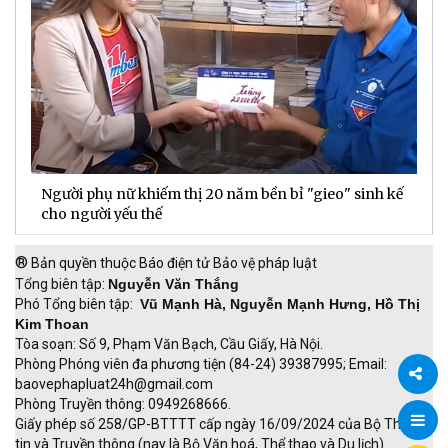
ế
Doanh thu hoạt động DNSE tăng gần 60% trong 6
Đ
tháng đầu năm
đ
®
Bản quyền thuộc Báo điện tử Bảo vệ pháp luật
Tổng biên tập:
Nguyễn Văn Thắng
Phó Tổng biên tập:
Vũ Mạnh Hà, Nguyễn Mạnh Hưng, Hồ Thị
Kim Thoan
Tòa soạn: Số 9, Phạm Văn Bạch, Cầu Giấy, Hà Nội.
Phòng Phóng viên đa phương tiện (84-24) 39387995; Email:
baovephapluat24h@gmail.com
Phòng Truyền thông: 0949268666.
Chia
Giấy phép số 258/GP-BTTTT cấp ngày 16/09/2024 của Bộ Thông
tin và Truyền thông (nay là Bộ Văn hoá, Thể thao và Du lịch).