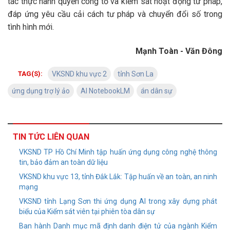
tác thực hành quyền công tố và kiểm sát hoạt động tư pháp,
đáp ứng yêu cầu cải cách tư pháp và chuyển đổi số trong
tình hình mới.
Mạnh Toàn - Văn Đông
TAG(S):
VKSND khu vực 2
tỉnh Sơn La
ứng dụng trợ lý ảo
AI NotebookLM
án dân sự
TIN TỨC LIÊN QUAN
VKSND TP Hồ Chí Minh tập huấn ứng dụng công nghệ thông
tin, bảo đảm an toàn dữ liệu
VKSND khu vực 13, tỉnh Đắk Lắk: Tập huấn về an toàn, an ninh
mạng
VKSND tỉnh Lạng Sơn thi ứng dụng AI trong xây dựng phát
biểu của Kiểm sát viên tại phiên tòa dân sự
Ban hành Danh mục mã định danh điện tử của ngành Kiểm