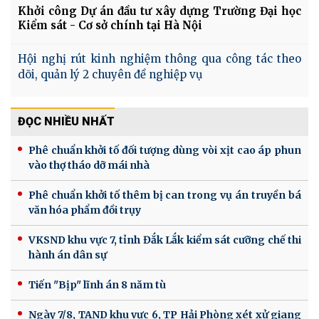
Khởi công Dự án đầu tư xây dựng Trường Đại học
Kiểm sát - Cơ sở chính tại Hà Nội
Hội nghị rút kinh nghiệm thông qua công tác theo
dõi, quản lý 2 chuyên đề nghiệp vụ
ĐỌC NHIỀU NHẤT
Phê chuẩn khởi tố đối tượng dùng vòi xịt cao áp phun
vào thợ tháo dỡ mái nhà
Phê chuẩn khởi tố thêm bị can trong vụ án truyền bá
văn hóa phẩm đồi trụy
VKSND khu vực 7, tỉnh Đắk Lắk kiểm sát cưỡng chế thi
hành án dân sự
Tiến "Bịp" lĩnh án 8 năm tù
Ngày 7/8, TAND khu vực 6, TP Hải Phòng xét xử giang