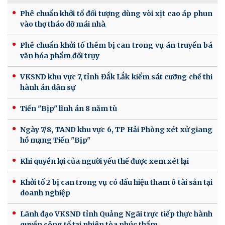
Phê chuẩn khởi tố đối tượng dùng vòi xịt cao áp phun
vào thợ tháo dỡ mái nhà
Phê chuẩn khởi tố thêm bị can trong vụ án truyền bá
văn hóa phẩm đồi trụy
VKSND khu vực 7, tỉnh Đắk Lắk kiểm sát cưỡng chế thi
hành án dân sự
Tiến "Bịp" lĩnh án 8 năm tù
Ngày 7/8, TAND khu vực 6, TP Hải Phòng xét xử giang
hồ mạng Tiến "Bịp"
Khi quyền lợi của người yếu thế được xem xét lại
Khởi tố 2 bị can trong vụ có dấu hiệu tham ô tài sản tại
doanh nghiệp
Lãnh đạo VKSND tỉnh Quảng Ngãi trực tiếp thực hành
quyền công tố tại phiên tòa phúc thẩm