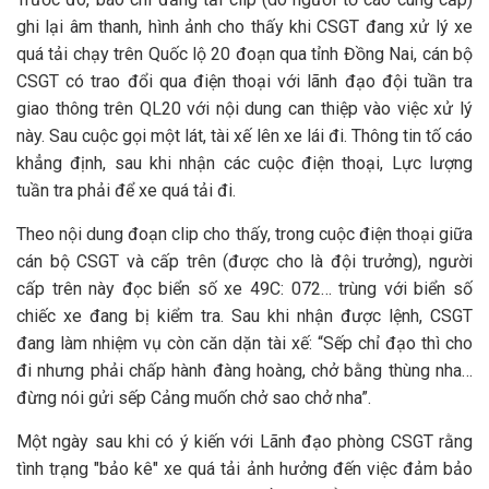
ghi lại âm thanh, hình ảnh cho thấy khi CSGT đang xử lý xe
quá tải chạy trên Quốc lộ 20 đoạn qua tỉnh Đồng Nai, cán bộ
CSGT có trao đổi qua điện thoại với lãnh đạo đội tuần tra
giao thông trên QL20 với nội dung can thiệp vào việc xử lý
này. Sau cuộc gọi một lát, tài xế lên xe lái đi. Thông tin tố cáo
khẳng định, sau khi nhận các cuộc điện thoại, Lực lượng
tuần tra phải để xe quá tải đi.
Theo nội dung đoạn clip cho thấy, trong cuộc điện thoại giữa
cán bộ CSGT và cấp trên (được cho là đội trưởng), người
cấp trên này đọc biển số xe 49C: 072… trùng với biển số
chiếc xe đang bị kiểm tra. Sau khi nhận được lệnh, CSGT
đang làm nhiệm vụ còn căn dặn tài xế: “Sếp chỉ đạo thì cho
đi nhưng phải chấp hành đàng hoàng, chở bằng thùng nha…
đừng nói gửi sếp Cảng muốn chở sao chở nha”.
Một ngày sau khi có ý kiến với Lãnh đạo phòng CSGT rằng
tình trạng "bảo kê" xe quá tải ảnh hưởng đến việc đảm bảo