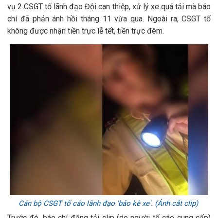
vụ 2 CSGT tố lãnh đạo Đội can thiệp, xử lý xe quá tải mà báo
chí đã phản ánh hồi tháng 11 vừa qua. Ngoài ra, CSGT tố
không được nhận tiền trực lễ tết, tiền trực đêm.
Cán bộ CSGT tố cáo lãnh đạo 'bảo kê xe'. (Ảnh cắt clip)
Trước đó, báo chí đăng tải clip (do người tố cáo cung cấp)