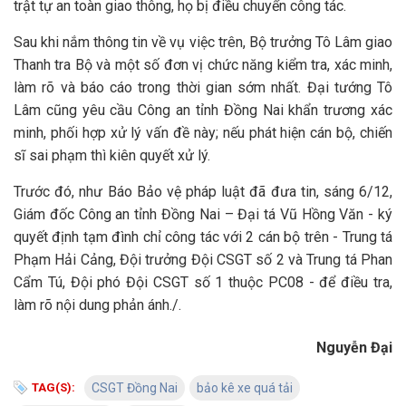
trật tự an toàn giao thông, họ bị điều chuyển công tác.
Sau khi nắm thông tin về vụ việc trên, Bộ trưởng Tô Lâm giao
Thanh tra Bộ và một số đơn vị chức năng kiểm tra, xác minh,
làm rõ và báo cáo trong thời gian sớm nhất. Đại tướng Tô
Lâm cũng yêu cầu Công an tỉnh Đồng Nai khẩn trương xác
minh, phối hợp xử lý vấn đề này; nếu phát hiện cán bộ, chiến
sĩ sai phạm thì kiên quyết xử lý.
Trước đó, như Báo Bảo vệ pháp luật đã đưa tin, sáng 6/12,
Giám đốc Công an tỉnh Đồng Nai – Đại tá Vũ Hồng Văn - ký
quyết định tạm đình chỉ công tác với 2 cán bộ trên - Trung tá
Phạm Hải Cảng, Đội trưởng Đội CSGT số 2 và Trung tá Phan
Cẩm Tú, Đội phó Đội CSGT số 1 thuộc PC08 - để điều tra,
làm rõ nội dung phản ánh./.
Nguyễn Đại
TAG(S):
CSGT Đồng Nai
bảo kê xe quá tải