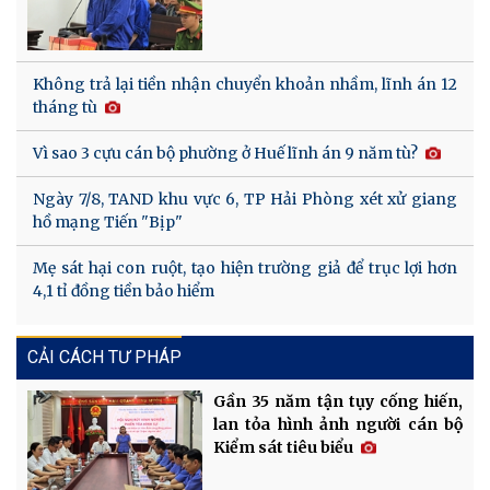
Không trả lại tiền nhận chuyển khoản nhầm, lĩnh án 12
tháng tù
Vì sao 3 cựu cán bộ phường ở Huế lĩnh án 9 năm tù?
Ngày 7/8, TAND khu vực 6, TP Hải Phòng xét xử giang
hồ mạng Tiến "Bịp"
Mẹ sát hại con ruột, tạo hiện trường giả để trục lợi hơn
4,1 tỉ đồng tiền bảo hiểm
CẢI CÁCH TƯ PHÁP
Gần 35 năm tận tụy cống hiến,
lan tỏa hình ảnh người cán bộ
Kiểm sát tiêu biểu