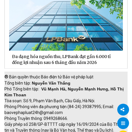
Hơn 4 triệu mã dự thưởng “Xé ngay trúng liền” chờ
được xướng tên trong đợt quay số ngày 20/7/2026
®
Bản quyền thuộc Báo điện tử Bảo vệ pháp luật
Tổng biên tập:
Nguyễn Văn Thắng
Phó Tổng biên tập:
Vũ Mạnh Hà, Nguyễn Mạnh Hưng, Hồ Thị
Kim Thoan
Tòa soạn: Số 9, Phạm Văn Bạch, Cầu Giấy, Hà Nội.
Phòng Phóng viên đa phương tiện (84-24) 39387995; Email:
baovephapluat24h@gmail.com
Phòng Truyền thông: 0949268666.
Chia
Giấy phép số 258/GP-BTTTT cấp ngày 16/09/2024 của Bộ Thông
tin và Truyền thông (nay là Bộ Văn hoá, Thể thao và Du lịch).