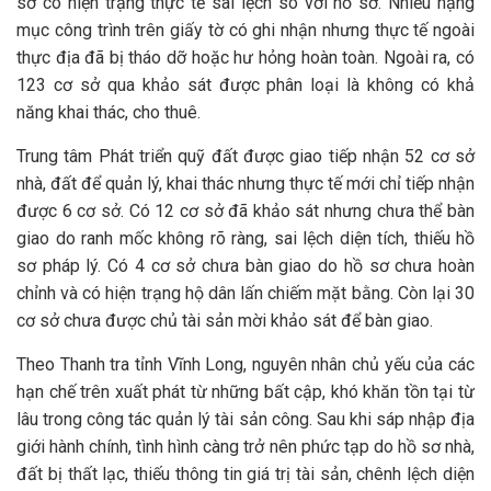
sở có hiện trạng thực tế sai lệch so với hồ sơ. Nhiều hạng
mục công trình trên giấy tờ có ghi nhận nhưng thực tế ngoài
thực địa đã bị tháo dỡ hoặc hư hỏng hoàn toàn
. Ngoài ra, có
123 cơ sở qua khảo sát được phân loại là không có khả
năng khai thác, cho thuê
.
Trung tâm Phát triển quỹ đất được giao tiếp nhận 52 cơ sở
nhà, đất để quản lý, khai thác nhưng thực tế mới chỉ tiếp nhận
được 6 cơ sở
. Có 12 cơ sở đã khảo sát nhưng chưa thể bàn
giao do ranh mốc không rõ ràng, sai lệch diện tích, thiếu hồ
sơ pháp lý
. Có 4 cơ sở chưa bàn giao do hồ sơ chưa hoàn
chỉnh và có hiện trạng hộ dân lấn chiếm mặt bằng
. Còn lại 30
cơ sở chưa được chủ tài sản mời khảo sát để bàn giao
.
Theo Thanh tra tỉnh Vĩnh Long, nguyên nhân chủ yếu của các
hạn chế trên xuất phát từ những bất cập, khó khăn tồn tại từ
lâu trong công tác quản lý tài sản công
. Sau khi sáp nhập địa
giới hành chính, tình hình càng trở nên phức tạp do hồ sơ nhà,
đất bị thất lạc, thiếu thông tin giá trị tài sản, chênh lệch diện