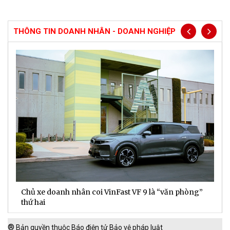
THÔNG TIN DOANH NHÂN - DOANH NGHIỆP
Chủ xe doanh nhân coi VinFast VF 9 là “văn phòng”
T
thứ hai
t
®
Bản quyền thuộc Báo điện tử Bảo vệ pháp luật