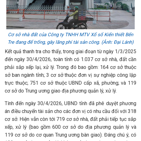
Cơ sở nhà đất của Công ty TNHH MTV Xổ số Kiến thiết Bến
Tre đang để trống, gây lãng phí tài sản công. (Ảnh: Đại Lánh)
Kết quả thanh tra cho thấy, trong giai đoạn từ ngày 1/3/2025
đến ngày 30/4/2026, toàn tỉnh có 1.037 cơ sở nhà, đất cần
phải sắp xếp lại, xử lý
. Trong đó bao gồm: 164 cơ sở thuộc
sở ban ngành tỉnh; 3 cơ sở thuộc đơn vị sự nghiệp công lập
trực thuộc; 751 cơ sở thuộc UBND cấp xã, phường; và 119
cơ sở do Trung ương giao địa phương quản lý, xử lý
.
Tính đến ngày 30/4/2026, UBND tỉnh đã phê duyệt phương
án điều chuyển tài sản cho các đơn vị có nhu cầu đối với 318
cơ sở
. Hiện vẫn còn tới 719 cơ sở nhà, đất phải tiếp tục sắp
xếp, xử lý (bao gồm 600 cơ sở do địa phương quản lý và
119 cơ sở do cơ quan Trung ương bàn giao)
. Đáng chú ý, có