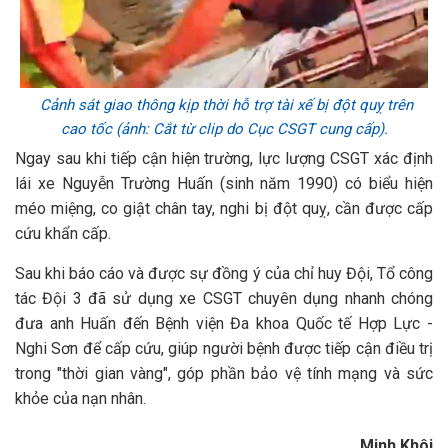
Cảnh sát giao thông kịp thời hỗ trợ tài xế bị đột quỵ trên
cao tốc (ảnh: Cắt từ clip do Cục CSGT cung cấp).
Ngay sau khi tiếp cận hiện trường, lực lượng CSGT xác định
lái xe Nguyễn Trường Huấn (sinh năm 1990) có biểu hiện
méo miệng, co giật chân tay, nghi bị đột quỵ, cần được cấp
cứu khẩn cấp.
Sau khi báo cáo và được sự đồng ý của chỉ huy Đội, Tổ công
tác Đội 3 đã sử dụng xe CSGT chuyên dụng nhanh chóng
đưa anh Huấn đến Bệnh viện Đa khoa Quốc tế Hợp Lực -
Nghi Sơn để cấp cứu, giúp người bệnh được tiếp cận điều trị
trong "thời gian vàng", góp phần bảo vệ tính mạng và sức
khỏe của nạn nhân.
Minh Khôi