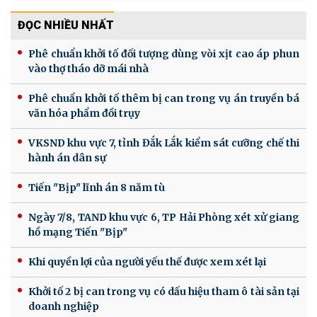
ĐỌC NHIỀU NHẤT
Phê chuẩn khởi tố đối tượng dùng vòi xịt cao áp phun
vào thợ tháo dỡ mái nhà
Phê chuẩn khởi tố thêm bị can trong vụ án truyền bá
văn hóa phẩm đồi trụy
VKSND khu vực 7, tỉnh Đắk Lắk kiểm sát cưỡng chế thi
hành án dân sự
Tiến "Bịp" lĩnh án 8 năm tù
Ngày 7/8, TAND khu vực 6, TP Hải Phòng xét xử giang
hồ mạng Tiến "Bịp"
Khi quyền lợi của người yếu thế được xem xét lại
Khởi tố 2 bị can trong vụ có dấu hiệu tham ô tài sản tại
doanh nghiệp