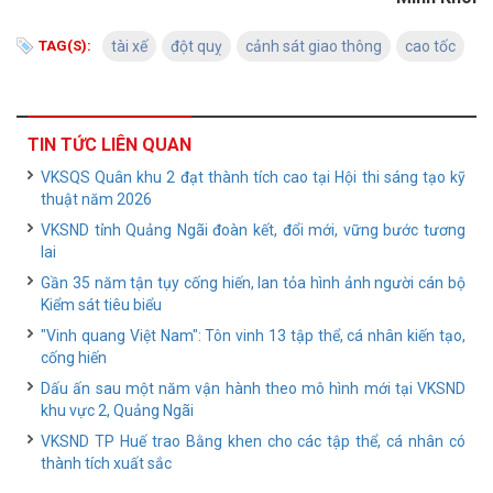
TAG(S):
tài xế
đột quỵ
cảnh sát giao thông
cao tốc
TIN TỨC LIÊN QUAN
VKSQS Quân khu 2 đạt thành tích cao tại Hội thi sáng tạo kỹ
thuật năm 2026
VKSND tỉnh Quảng Ngãi đoàn kết, đổi mới, vững bước tương
lai
Gần 35 năm tận tụy cống hiến, lan tỏa hình ảnh người cán bộ
Kiểm sát tiêu biểu
"Vinh quang Việt Nam": Tôn vinh 13 tập thể, cá nhân kiến tạo,
cống hiến
Dấu ấn sau một năm vận hành theo mô hình mới tại VKSND
khu vực 2, Quảng Ngãi
VKSND TP Huế trao Bằng khen cho các tập thể, cá nhân có
thành tích xuất sắc