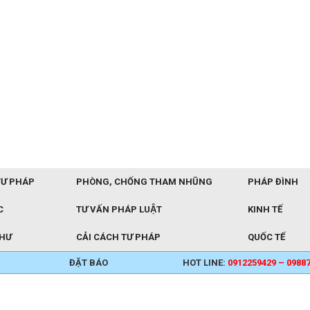
TƯ PHÁP
PHÒNG, CHỐNG THAM NHŨNG
PHÁP ĐÌNH
C
TƯ VẤN PHÁP LUẬT
KINH TẾ
THƯ
CẢI CÁCH TƯ PHÁP
QUỐC TẾ
ĐẶT BÁO
HOT LINE:
0912259429 – 0988