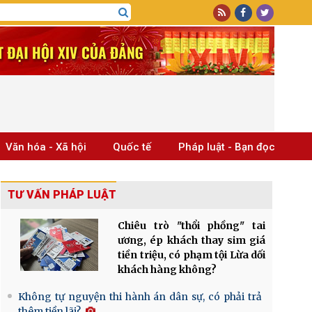
Văn hóa - Xã hội
Quốc tế
Pháp luật - Bạn đọc
TƯ VẤN PHÁP LUẬT
Chiêu trò "thổi phồng" tai
ương, ép khách thay sim giá
tiền triệu, có phạm tội Lừa dối
khách hàng không?
Không tự nguyện thi hành án dân sự, có phải trả
thêm tiền lãi?