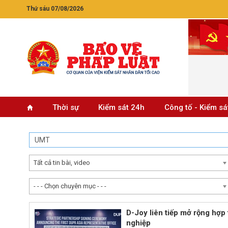
Thứ sáu 07/08/2026
Thời sự
Kiểm sát 24h
Công tố - Kiểm sá
Tất cả tin bài, video
- - - Chọn chuyên mục - - -
D-Joy liên tiếp mở rộng hợp
nghiệp