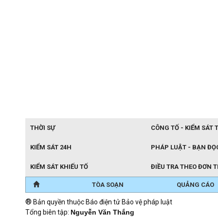
THỜI SỰ
CÔNG TỐ - KIỂM SÁT 
KIỂM SÁT 24H
PHÁP LUẬT - BẠN ĐỌ
KIỂM SÁT KHIẾU TỐ
ĐIỀU TRA THEO ĐƠN 
TÒA SOẠN
QUẢNG CÁO
®
Bản quyền thuộc Báo điện tử Bảo vệ pháp luật
Tổng biên tập:
Nguyễn Văn Thắng