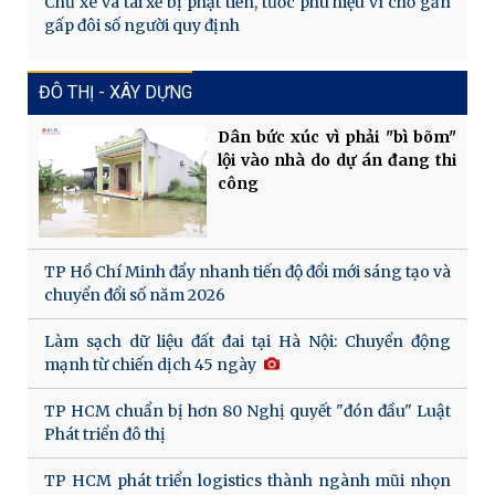
Chủ xe và tài xế bị phạt tiền, tước phù hiệu vì chở gần
gấp đôi số người quy định
ĐÔ THỊ - XÂY DỰNG
Dân bức xúc vì phải "bì bõm"
lội vào nhà do dự án đang thi
công
TP Hồ Chí Minh đẩy nhanh tiến độ đổi mới sáng tạo và
chuyển đổi số năm 2026
Làm sạch dữ liệu đất đai tại Hà Nội: Chuyển động
mạnh từ chiến dịch 45 ngày
TP HCM chuẩn bị hơn 80 Nghị quyết "đón đầu" Luật
Phát triển đô thị
TP HCM phát triển logistics thành ngành mũi nhọn