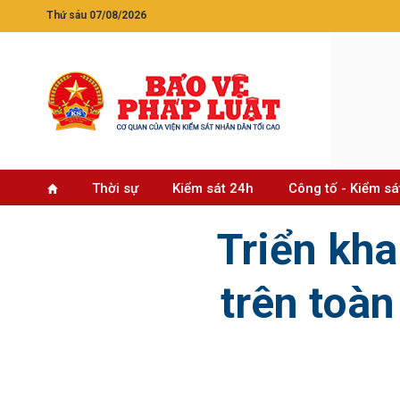
Thứ sáu 07/08/2026
Thời sự
Kiểm sát 24h
Công tố - Kiểm sá
Triển kha
trên toà