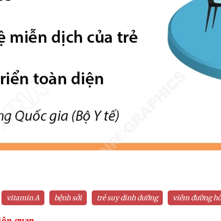
vitamin A
bệnh sởi
trẻ suy dinh dưỡng
viêm đường hô
iên quan