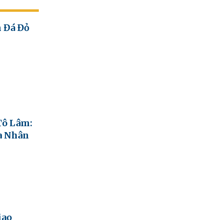
h Đá Đỏ
Tô Lâm:
ủa Nhân
iao