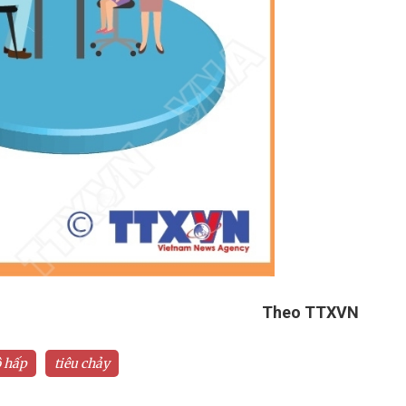
Theo TTXVN
 hấp
tiêu chảy