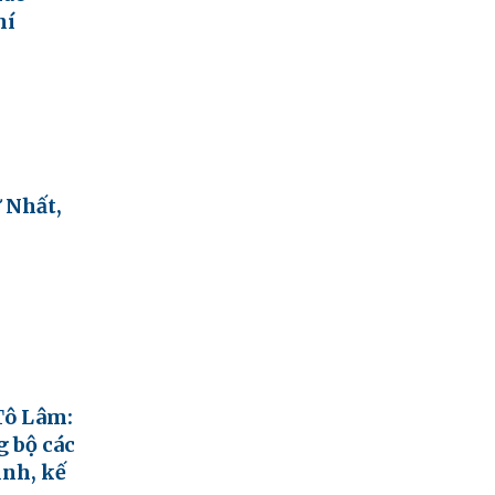
hí
 Nhất,
Tô Lâm:
 bộ các
ình, kế