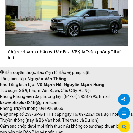
Chủ xe doanh nhân coi VinFast VF 9 là “văn phòng” thứ
hai
®
Bản quyền thuộc Báo điện tử Bảo vệ pháp luật
Tổng biên tập:
Nguyễn Văn Thắng
Phó Tổng biên tập:
Vũ Mạnh Hà, Nguyễn Mạnh Hưng
Tòa soạn: Số 9, Phạm Văn Bạch, Cầu Giấy, Hà Nội.
Phòng Phóng viên đa phương tiện (84-24) 39387995; Email:
baovephapluat24h@gmail.com
Phòng Truyền thông: 0949268666.
Chia
Giấy phép số 258/GP-BTTTT cấp ngày 16/09/2024 của Bộ Thông tin và
Truyền thông (nay là Bộ Văn hoá, Thể thao và Du lịch).
sẻ
Cấm sao chép dưới mọi hình thức nếu không có sự chấp thuận bằng
văn bản của Báo Bảo vệ pháp luật.