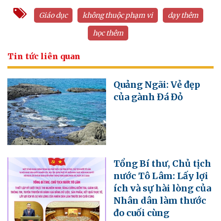
Giáo dục
không thuộc phạm vi
dạy thêm
học thêm
Tin tức liên quan
Quảng Ngãi: Vẻ đẹp
của gành Đá Đỏ
Tổng Bí thư, Chủ tịch
nước Tô Lâm: Lấy lợi
ích và sự hài lòng của
Nhân dân làm thước
đo cuối cùng