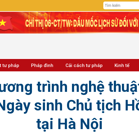
t tư pháp
Pháp đình
Cải cách tư pháp
Kinh tế
ương trình nghệ thuậ
gày sinh Chủ tịch H
tại Hà Nội