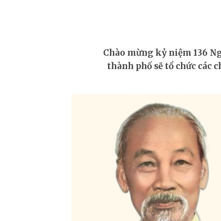
ĐỒ HỌA - INFOGRAPHIC
Chuỗi chương trình n
Chào mừng kỷ niệm 136 Ngày
thành phố sẽ tổ chức các 