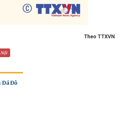
Theo TTXVN
 Nội
h Đá Đỏ