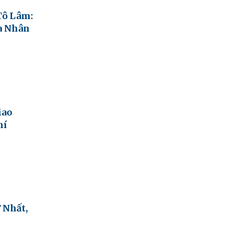
Tô Lâm:
ủa Nhân
iao
hí
 Nhất,