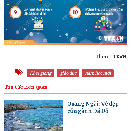
Theo TTXVN
Khai giảng
giáo dục
năm học mới
Tin tức liên quan
Quảng Ngãi: Vẻ đẹp
của gành Đá Đỏ