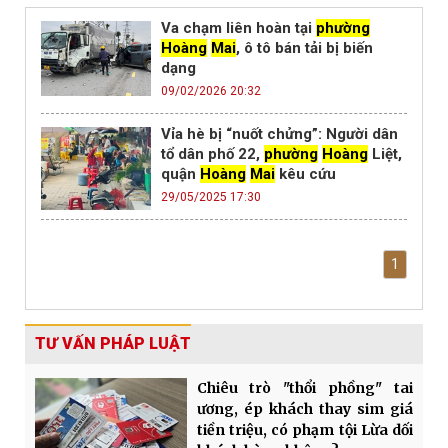
Va chạm liên hoàn tại
phường
Hoàng
Mai
, ô tô bán tải bị biến
dạng
09/02/2026 20:32
Vỉa hè bị “nuốt chửng”: Người dân
tổ dân phố 22,
phường
Hoàng
Liệt,
quận
Hoàng
Mai
kêu cứu
29/05/2025 17:30
1
TƯ VẤN PHÁP LUẬT
Chiêu trò "thổi phồng" tai
ương, ép khách thay sim giá
tiền triệu, có phạm tội Lừa dối